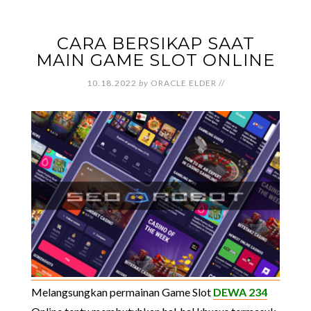
CARA BERSIKAP SAAT
MAIN GAME SLOT ONLINE
10.18.2022
by
ORACLE ELDER
//
Melangsungkan permainan Game Slot
DEWA 234