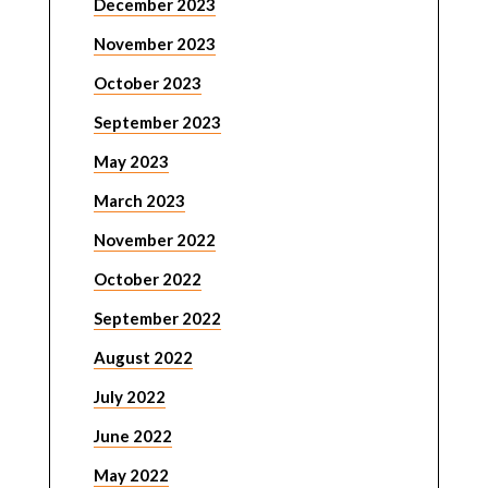
December 2023
November 2023
October 2023
September 2023
May 2023
March 2023
November 2022
October 2022
September 2022
August 2022
July 2022
June 2022
May 2022