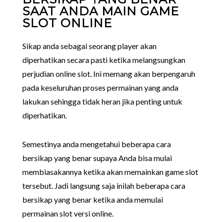
SAAT ANDA MAIN GAME
SLOT ONLINE
Sikap anda sebagai seorang player akan
diperhatikan secara pasti ketika melangsungkan
perjudian online slot. Ini memang akan berpengaruh
pada keseluruhan proses permainan yang anda
lakukan sehingga tidak heran jika penting untuk
diperhatikan.
Semestinya anda mengetahui beberapa cara
bersikap yang benar supaya Anda bisa mulai
membiasakannya ketika akan memainkan game slot
tersebut. Jadi langsung saja inilah beberapa cara
bersikap yang benar ketika anda memulai
permainan slot versi online.