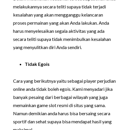
melakukannya secara teliti supaya tidak terjadi
kesalahan yang akan mengganggu kelancaran
proses permainan yang akan Anda lakukan. Anda
harus menyelesaikan segala aktivitas yang ada
secara teliti supaya tidak menimbulkan kesalahan
yang menyulitkan diri Anda sendiri.
Tidak Egois
Cara yang berikutnya yaitu sebagai player perjudian
online anda tidak boleh egois. Kami menyadari jika
banyak pesaing dari berbagai wilayah yang juga
memainkan game slot resmi di situs yang sama.
Namun demikian anda harus bisa bersaing secara
sportif dan sehat supaya bisa mendapat hasil yang
maksimal.