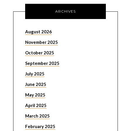
ARCHIVES
August 2026
November 2025
October 2025
September 2025
July 2025
June 2025
May 2025
April 2025
March 2025
February 2025