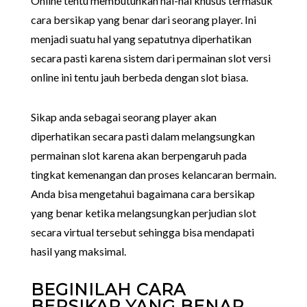
Online tentu membutuhkan hal-hal khusus termasuk
cara bersikap yang benar dari seorang player. Ini
menjadi suatu hal yang sepatutnya diperhatikan
secara pasti karena sistem dari permainan slot versi
online ini tentu jauh berbeda dengan slot biasa.
Sikap anda sebagai seorang player akan
diperhatikan secara pasti dalam melangsungkan
permainan slot karena akan berpengaruh pada
tingkat kemenangan dan proses kelancaran bermain.
Anda bisa mengetahui bagaimana cara bersikap
yang benar ketika melangsungkan perjudian slot
secara virtual tersebut sehingga bisa mendapati
hasil yang maksimal.
BEGINILAH CARA
BERSIKAP YANG BENAR