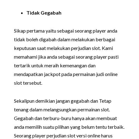
Tidak Gegabah
Sikap pertama yaitu sebagai seorang player anda
tidak boleh digabah dalam melakukan berbagai
keputusan saat melakukan perjudian slot. Kami
memahami jika anda sebagai seorang player pasti
tertarik untuk meraih kemenangan dan
mendapatkan jackpot pada permainan judi online
slot tersebut.
Sekalipun demikian jangan gegabah dan Tetap
tenang dalam melangsungkan permainan slot.
Gegabah dan terburu-buru hanya akan membuat
anda memilih suatu pilihan yang belum tentu terbaik.
Seorang player perjudian slot versi online harus