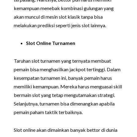
kemampuan menebak kombinasi gulungan yang
akan muncul di mesin slot klasik tanpa bisa
melakukan prediksi seperti jenis slot lainnya.
Slot Online Turnamen
Taruhan slot turnamen yang ternyata membuat
pemain bisa menghasilkan jackpot tertinggi. Dalam
kesempatan turnamen ini, banyak pemain harus
memiliki kemampuan. Mereka harus menguasai skill
bermain slot yang tetap mengutamakan strategi.
Selanjutnya, turnamen bisa dimenangkan apabila
pemain paham taktik terbaiknya.
Slot online akan dimainkan banyak bettor di dunia