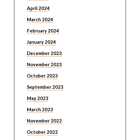
April 2024
March 2024
February 2024
January 2024
December 2023
November 2023
October 2023
September 2023
May 2023
March 2023
November 2022
October 2022