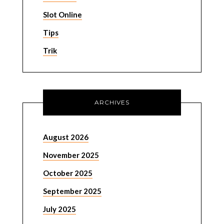
Slot Online
Tips
Trik
ARCHIVES
August 2026
November 2025
October 2025
September 2025
July 2025