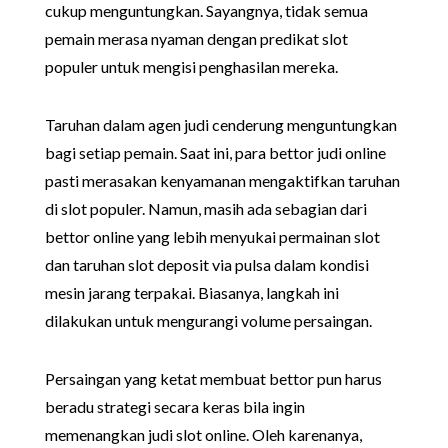
cukup menguntungkan. Sayangnya, tidak semua
pemain merasa nyaman dengan predikat slot
populer untuk mengisi penghasilan mereka.
Taruhan dalam agen judi cenderung menguntungkan
bagi setiap pemain. Saat ini, para bettor judi online
pasti merasakan kenyamanan mengaktifkan taruhan
di slot populer. Namun, masih ada sebagian dari
bettor online yang lebih menyukai permainan slot
dan taruhan slot deposit via pulsa dalam kondisi
mesin jarang terpakai. Biasanya, langkah ini
dilakukan untuk mengurangi volume persaingan.
Persaingan yang ketat membuat bettor pun harus
beradu strategi secara keras bila ingin
memenangkan judi slot online. Oleh karenanya,