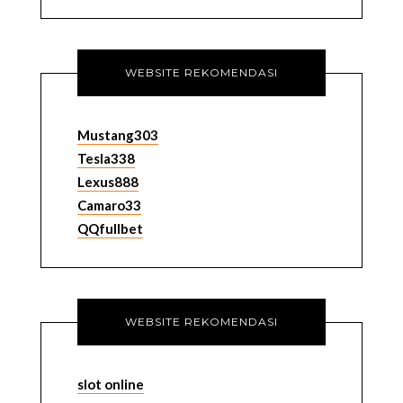
WEBSITE REKOMENDASI
Mustang303
Tesla338
Lexus888
Camaro33
QQfullbet
WEBSITE REKOMENDASI
slot online