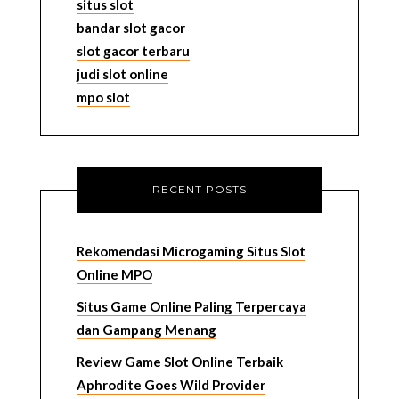
situs slot
bandar slot gacor
slot gacor terbaru
judi slot online
mpo slot
RECENT POSTS
Rekomendasi Microgaming Situs Slot
Online MPO
Situs Game Online Paling Terpercaya
dan Gampang Menang
Review Game Slot Online Terbaik
Aphrodite Goes Wild Provider