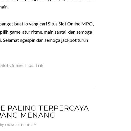
main.
anget buat lo yang cari Situs Slot Online MPO,
pilih game, atur ritme, main santai, dan semoga
ti. Selamat ngespin dan semoga jackpot turun
,
Slot Online
,
Tips
,
Trik
NE PALING TERPERCAYA
PANG MENANG
by
ORACLE ELDER
//