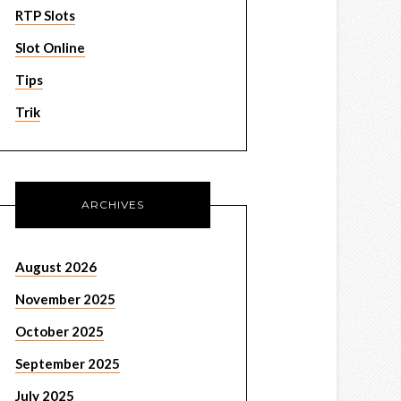
RTP Slots
Slot Online
Tips
Trik
ARCHIVES
August 2026
November 2025
October 2025
September 2025
July 2025