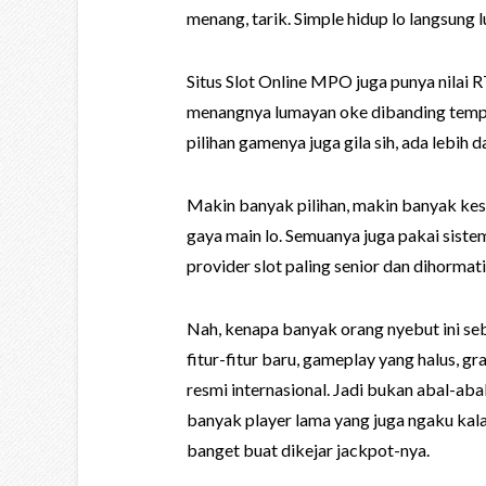
menang, tarik. Simple hidup lo langsung l
Situs Slot Online MPO juga punya nilai R
menangnya lumayan oke dibanding tempat
pilihan gamenya juga gila sih, ada lebih 
Makin banyak pilihan, makin banyak ke
gaya main lo. Semuanya juga pakai siste
provider slot paling senior dan dihormatin
Nah, kenapa banyak orang nyebut ini seba
fitur-fitur baru, gameplay yang halus, gr
resmi internasional. Jadi bukan abal-aba
banyak player lama yang juga ngaku ka
banget buat dikejar jackpot-nya.