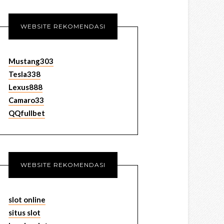
WEBSITE REKOMENDASI
Mustang303
Tesla338
Lexus888
Camaro33
QQfullbet
WEBSITE REKOMENDASI
slot online
situs slot