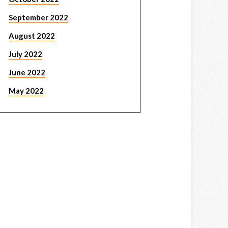
September 2022
August 2022
July 2022
June 2022
May 2022