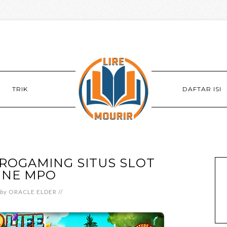
TRIK
DAFTAR ISI
ROGAMING SITUS SLOT
INE MPO
by
ORACLE ELDER
//