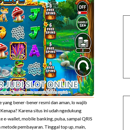
ine yang bener-bener resmi dan aman, lo wajib
i. Kenapa? Karena situs ini udah ngedukung
 e-wallet, mobile banking, pulsa, sampai QRIS
rin metode pembayaran. Tinggal top up, main,