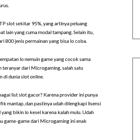
urus.
TP slot sekitar 95%, yang artinya peluang
 lain yang cuma modal tampang. Selain itu,
dari 800 jenis permainan yang bisa lo coba.
sempatan lo nemuin game yang cocok sama
m teranyar dari Microgaming, salah satu
 di dunia slot online.
gai list slot gacor? Karena provider ini punya
afik mantap, dan pastinya udah dilengkapi lisensi
l yang bikin lo kesel karena kalah mulu. Udah
lau game-game dari Microgaming ini enak