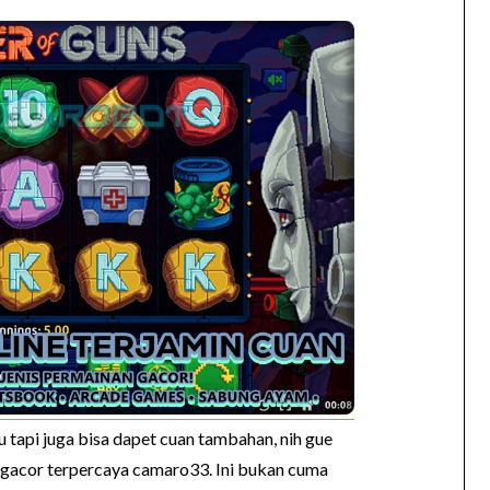
ru tapi juga bisa dapet cuan tambahan, nih gue
ot gacor terpercaya camaro33. Ini bukan cuma