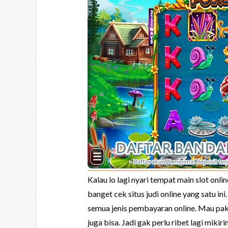
Kalau lo lagi nyari tempat main slot onl
banget cek situs judi online yang satu in
semua jenis pembayaran online. Mau pake
juga bisa. Jadi gak perlu ribet lagi miki