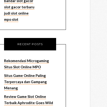
bandar slot gacor
slot gacor terbaru
judi slot online
mpo slot
RECENT POSTS
Rekomendasi Microgaming
Situs Slot Online MPO
Situs Game Online Paling
Terpercaya dan Gampang
Menang
Review Game Slot Online
Terbaik Aphrodite Goes Wild