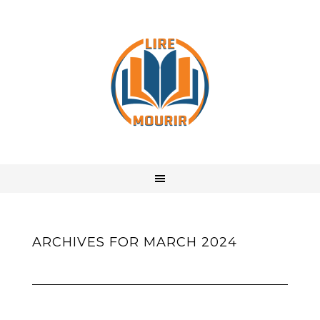
ARCHIVES FOR MARCH 2024