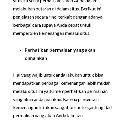
situs ini Serta perhatikan sikap Anda dalam
melakukan putaran di dalam situs. Berikut ini
penjelasan secara rinci terkait dengan adanya
berbagai cara supaya Anda cepat untuk
memperoleh kemenangan melalui situs.
Perhatikan permainan yang akan
dimainkan
Hal yang wajib untuk anda lakukan untuk bisa
mendapatkan berbagai kemenangan lebih mudah
melalui situs ini yaitu memperhatikan permainan
yang akan anda mainkan. Karena presentasi
kemenangan ini akan sangat besar tergantung dari
permainan yang akan Anda lakukan.