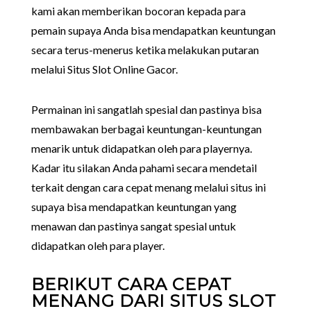
kami akan memberikan bocoran kepada para
pemain supaya Anda bisa mendapatkan keuntungan
secara terus-menerus ketika melakukan putaran
melalui Situs Slot Online Gacor.
Permainan ini sangatlah spesial dan pastinya bisa
membawakan berbagai keuntungan-keuntungan
menarik untuk didapatkan oleh para playernya.
Kadar itu silakan Anda pahami secara mendetail
terkait dengan cara cepat menang melalui situs ini
supaya bisa mendapatkan keuntungan yang
menawan dan pastinya sangat spesial untuk
didapatkan oleh para player.
BERIKUT CARA CEPAT
MENANG DARI SITUS SLOT