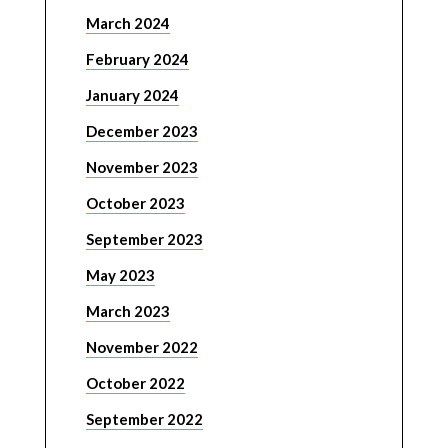
March 2024
February 2024
January 2024
December 2023
November 2023
October 2023
September 2023
May 2023
March 2023
November 2022
October 2022
September 2022