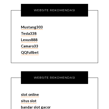
WEBSITE REKOMENDASI
Mustang303
Tesla338
Lexus888
Camaro33
QQfullbet
WEBSITE REKOMENDASI
slot online
situs slot
bandar slot gacor