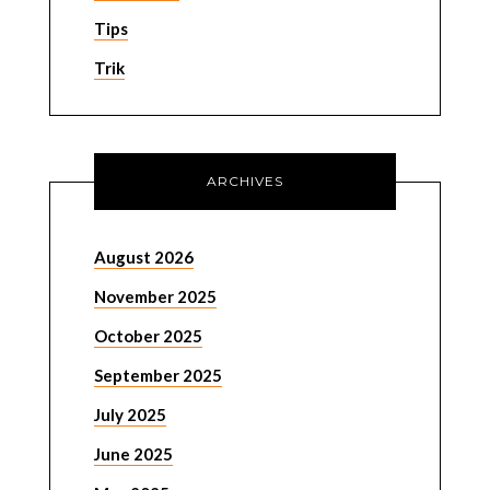
Tips
Trik
ARCHIVES
August 2026
November 2025
October 2025
September 2025
July 2025
June 2025