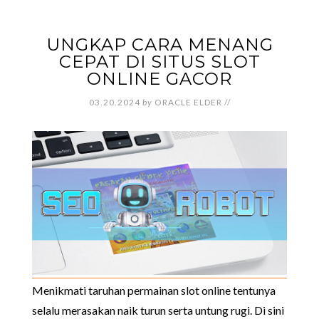
UNGKAP CARA MENANG
CEPAT DI SITUS SLOT
ONLINE GACOR
03.20.2024
by
ORACLE ELDER
//
Menikmati taruhan permainan slot online tentunya
selalu merasakan naik turun serta untung rugi. Di sini