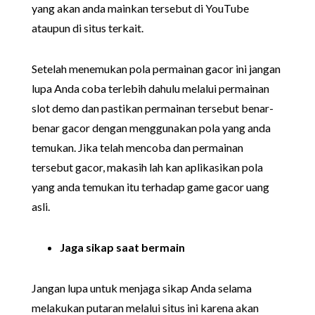
yang akan anda mainkan tersebut di YouTube
ataupun di situs terkait.
Setelah menemukan pola permainan gacor ini jangan
lupa Anda coba terlebih dahulu melalui permainan
slot demo dan pastikan permainan tersebut benar-
benar gacor dengan menggunakan pola yang anda
temukan. Jika telah mencoba dan permainan
tersebut gacor, makasih lah kan aplikasikan pola
yang anda temukan itu terhadap game gacor uang
asli.
Jaga sikap saat bermain
Jangan lupa untuk menjaga sikap Anda selama
melakukan putaran melalui situs ini karena akan