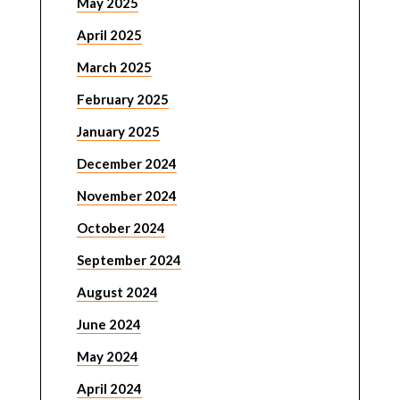
May 2025
April 2025
March 2025
February 2025
January 2025
December 2024
November 2024
October 2024
September 2024
August 2024
June 2024
May 2024
April 2024