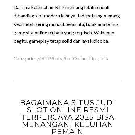
Dari sisi kelemahan, RTP memang lebih rendah
dibanding slot modern lainnya. Jadi peluang menang
kecil lebih sering muncul. Selain itu, tidak ada bonus
game slot online terbaik yang terpisah. Walaupun
begitu, gameplay tetap solid dan layak dicoba.
Categories //
RTP Slots
,
Slot Online
,
Tips
,
Trik
BAGAIMANA SITUS JUDI
SLOT ONLINE RESMI
TERPERCAYA 2025 BISA
MENANGANI KELUHAN
PEMAIN