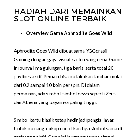
HADIAH DARI MEMAINKAN
SLOT ONLINE TERBAIK
Overview Game Aphrodite Goes Wild
Aphrodite Goes Wild dibuat sama YGGdrasil
Gaming dengan gaya visual kartun yang ceria. Game
ini punya lima gulungan, tiga baris, serta total 20
paylines aktif. Pemain bisa melakukan taruhan mulai
dari 0.2 sampai 10 koin per spin.
Di dalam
permainan, ada simbol-simbol dewa seperti Zeus
dan Athena yang bayarnya paling tinggi.
Simbol kartu klasik tetap hadir jadi pengisi layar.
Untuk menang, cukup cocokkan tiga simbol sama di
garis yang aktif.
Game ini langsung terasa simpel