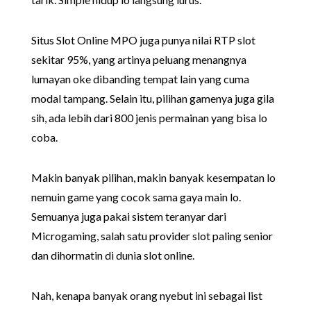
Situs Slot Online MPO juga punya nilai RTP slot
sekitar 95%, yang artinya peluang menangnya
lumayan oke dibanding tempat lain yang cuma
modal tampang. Selain itu, pilihan gamenya juga gila
sih, ada lebih dari 800 jenis permainan yang bisa lo
coba.
Makin banyak pilihan, makin banyak kesempatan lo
nemuin game yang cocok sama gaya main lo.
Semuanya juga pakai sistem teranyar dari
Microgaming, salah satu provider slot paling senior
dan dihormatin di dunia slot online.
Nah, kenapa banyak orang nyebut ini sebagai list