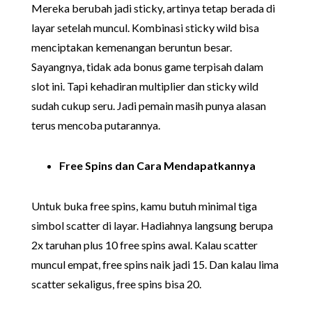
Mereka berubah jadi sticky, artinya tetap berada di
layar setelah muncul. Kombinasi sticky wild bisa
menciptakan kemenangan beruntun besar.
Sayangnya, tidak ada bonus game terpisah dalam
slot ini.
Tapi kehadiran multiplier dan sticky wild
sudah cukup seru. Jadi pemain masih punya alasan
terus mencoba putarannya.
Free Spins dan Cara Mendapatkannya
Untuk buka free spins, kamu butuh minimal tiga
simbol scatter di layar. Hadiahnya langsung berupa
2x taruhan plus 10 free spins awal. Kalau scatter
muncul empat, free spins naik jadi 15. Dan kalau lima
scatter sekaligus, free spins bisa 20.