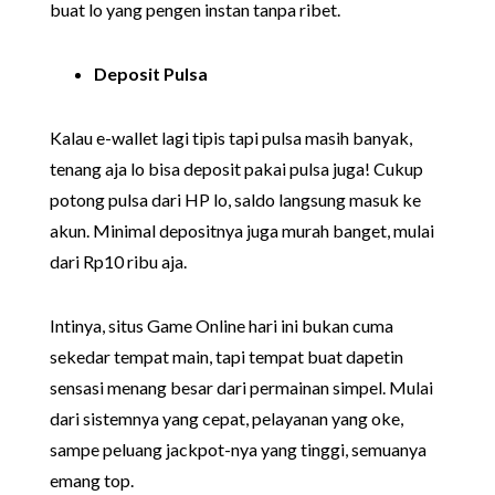
buat lo yang pengen instan tanpa ribet.
Deposit Pulsa
Kalau e-wallet lagi tipis tapi pulsa masih banyak,
tenang aja lo bisa deposit pakai pulsa juga! Cukup
potong pulsa dari HP lo, saldo langsung masuk ke
akun. Minimal depositnya juga murah banget, mulai
dari Rp10 ribu aja.
Intinya, situs Game Online hari ini bukan cuma
sekedar tempat main, tapi tempat buat dapetin
sensasi menang besar dari permainan simpel. Mulai
dari sistemnya yang cepat, pelayanan yang oke,
sampe peluang jackpot-nya yang tinggi, semuanya
emang top.