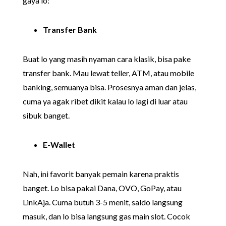
gaya lo:
Transfer Bank
Buat lo yang masih nyaman cara klasik, bisa pake
transfer bank. Mau lewat teller, ATM, atau mobile
banking, semuanya bisa. Prosesnya aman dan jelas,
cuma ya agak ribet dikit kalau lo lagi di luar atau
sibuk banget.
E-Wallet
Nah, ini favorit banyak pemain karena praktis
banget. Lo bisa pakai Dana, OVO, GoPay, atau
LinkAja. Cuma butuh 3-5 menit, saldo langsung
masuk, dan lo bisa langsung gas main slot. Cocok