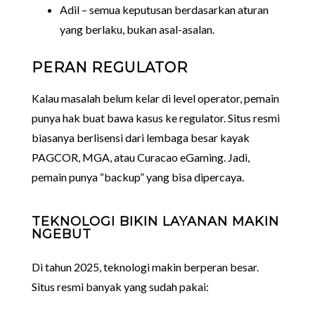
Adil – semua keputusan berdasarkan aturan
yang berlaku, bukan asal-asalan.
PERAN REGULATOR
Kalau masalah belum kelar di level operator, pemain
punya hak buat bawa kasus ke regulator. Situs resmi
biasanya berlisensi dari lembaga besar kayak
PAGCOR, MGA, atau Curacao eGaming. Jadi,
pemain punya “backup” yang bisa dipercaya.
TEKNOLOGI BIKIN LAYANAN MAKIN
NGEBUT
Di tahun 2025, teknologi makin berperan besar.
Situs resmi banyak yang sudah pakai: