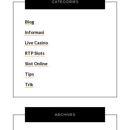
CATEGORIES
Blog
Informasi
Live Casino
RTP Slots
Slot Online
Tips
Trik
ARCHIVES