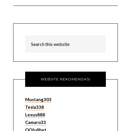
WEBSITE REKOMENDASI
Mustang303
Tesla338
Lexus888
Camaro33
QQfullbet