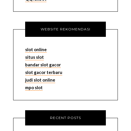
WEBSITE REKOMENDASI
slot online
situs slot
bandar slot gacor
slot gacor terbaru
judi slot online
mpo slot
RECENT POSTS