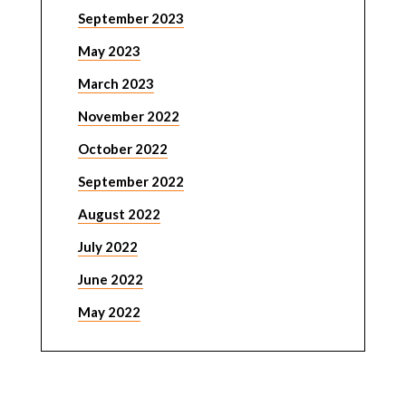
September 2023
May 2023
March 2023
November 2022
October 2022
September 2022
August 2022
July 2022
June 2022
May 2022