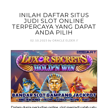
INILAH DAFTAR SITUS
JUDI SLOT ONLINE
TERPERCAYA YANG DAPAT
ANDA PILIH
02.10.2025
by
ORACLE ELDER
//
Dalam dunia perjudian online, slot menjadi salah satu