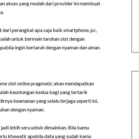
an akses yang mudah dari provider ini membuat
a.
 dari perangkat apa saja baik smartphone, pc,
balah untuk bermain taruhan slot dengan
apabila ingin bertaruh dengan nyaman dan aman.
ame slot online pragmatic akan mendapatkan
dalah keuntungan kedua bagi yang tertarik
irnya keamanan yang selalu terjaga seperti ini,
uhan dengan nyaman.
adi lebih seru untuk dimainkan. Bila kamu
erlu khawatir apabila data yang sudah kamu