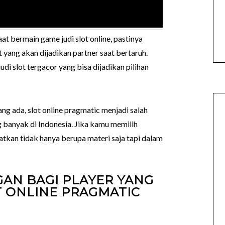
at bermain game judi slot online, pastinya
yang akan dijadikan partner saat bertaruh.
i slot tergacor yang bisa dijadikan pilihan
g ada, slot online pragmatic menjadi salah
banyak di Indonesia. Jika kamu memilih
atkan tidak hanya berupa materi saja tapi dalam
AN BAGI PLAYER YANG
T ONLINE PRAGMATIC