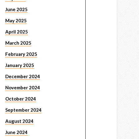
June 2025
May 2025
April 2025
March 2025
February 2025
January 2025
December 2024
November 2024
October 2024
September 2024
August 2024
June 2024