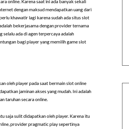
ra online. Karena saat ini ada banyak sekali
 internet dengan maksud mendapatkan uang dari
 perlu khawatir lagi karena sudah ada situs slot
a adalah bekerjasama dengan provider ternama
g selalu ada di agen terpercaya adalah
untungan bagi player yang memilih game slot
n oleh player pada saat bermain slot online
apatkan jaminan akses yang mudah. Ini adalah
n taruhan secara online.
u saja sulit didapatkan oleh player. Karena itu
line, provider pragmatic play sepertinya