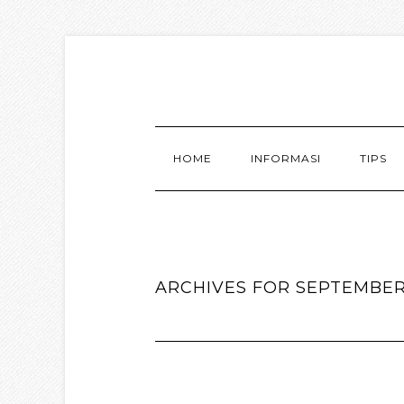
HOME
INFORMASI
TIPS
ARCHIVES FOR SEPTEMBER