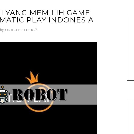
 YANG MEMILIH GAME
MATIC PLAY INDONESIA
by
ORACLE ELDER
//