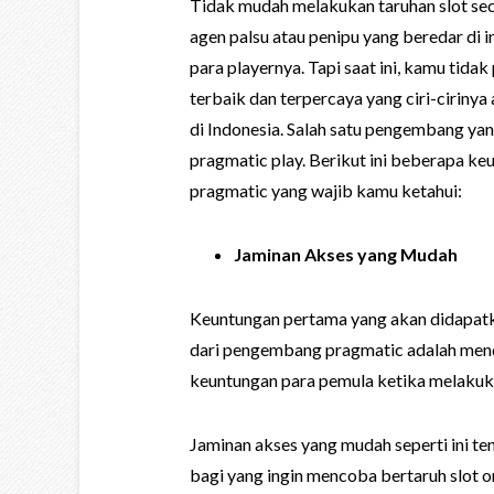
Tidak mudah melakukan taruhan slot seca
agen palsu atau penipu yang beredar di
para playernya. Tapi saat ini, kamu tidak
terbaik dan terpercaya yang ciri-ciriny
di Indonesia. Salah satu pengembang yan
pragmatic play. Berikut ini beberapa ke
pragmatic yang wajib kamu ketahui:
Jaminan Akses yang Mudah
Keuntungan pertama yang akan didapatka
dari pengembang pragmatic adalah mend
keuntungan para pemula ketika melakuka
Jaminan akses yang mudah seperti ini tent
bagi yang ingin mencoba bertaruh slot on