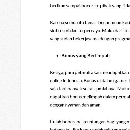
berikan sampai bocor ke pihak yang ti
Karena semua itu benar-benar aman keti
slot resmi dan terpercaya. Maka dari i
yang sudah bekerjasama dengan pragmat
Bonus yang Berlimpah
Ketiga, para petaruh akan mendapatkan 
online Indonesia. Bonus di dalam game s
saja tapi banyak sekali jumlahnya. Maka 
dapatkan bonus melimpah dalam permai
dengan nyaman dan aman.
Itulah beberapa keuntungan bagi yang m
Indonesia. Jika kamu sudah tahu apa saj