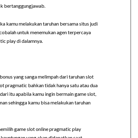
dak bertanggungjawab.
ka kamu melakukan taruhan bersama situs judi
tu cobalah untuk menemukan agen terpercaya
ic play di dalamnya.
bonus yang sanga melimpah dari taruhan slot
lot pragmatic bahkan tidak hanya satu atau dua
dari itu apabila kamu ingin bermain game slot,
nan sehingga kamu bisa melakukan taruhan
emilih game slot online pragmatic play
a keuntungan yang akan didapatkan saat