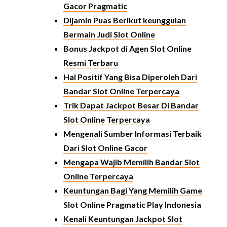
Gacor Pragmatic
Dijamin Puas Berikut keunggulan
Bermain Judi Slot Online
Bonus Jackpot di Agen Slot Online
Resmi Terbaru
Hal Positif Yang Bisa Diperoleh Dari
Bandar Slot Online Terpercaya
Trik Dapat Jackpot Besar Di Bandar
Slot Online Terpercaya
Mengenali Sumber Informasi Terbaik
Dari Slot Online Gacor
Mengapa Wajib Memilih Bandar Slot
Online Terpercaya
Keuntungan Bagi Yang Memilih Game
Slot Online Pragmatic Play Indonesia
Kenali Keuntungan Jackpot Slot