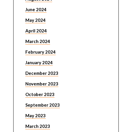
June 2024
May 2024
April 2024
March 2024
February 2024
January 2024
December 2023
November 2023
October 2023
September 2023
May 2023
March 2023