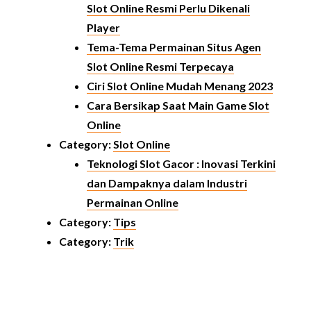
Slot Online Resmi Perlu Dikenali
Player
Tema-Tema Permainan Situs Agen
Slot Online Resmi Terpecaya
Ciri Slot Online Mudah Menang 2023
Cara Bersikap Saat Main Game Slot
Online
Category:
Slot Online
Teknologi Slot Gacor : Inovasi Terkini
dan Dampaknya dalam Industri
Permainan Online
Category:
Tips
Category:
Trik