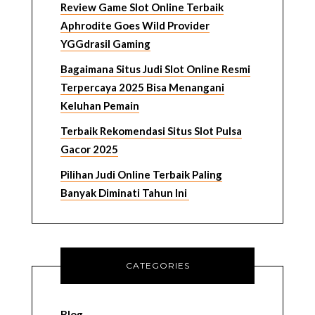
Review Game Slot Online Terbaik
Aphrodite Goes Wild Provider
YGGdrasil Gaming
Bagaimana Situs Judi Slot Online Resmi
Terpercaya 2025 Bisa Menangani
Keluhan Pemain
Terbaik Rekomendasi Situs Slot Pulsa
Gacor 2025
Pilihan Judi Online Terbaik Paling
Banyak Diminati Tahun Ini
CATEGORIES
Blog