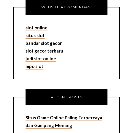
WEBSITE REKOMENDASI
slot online
situs slot
bandar slot gacor
slot gacor terbaru
judi slot online
mpo slot
RECENT POSTS
Situs Game Online Paling Terpercaya
dan Gampang Menang