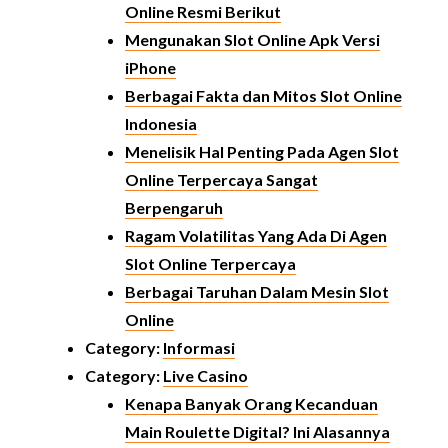
Online Resmi Berikut
Mengunakan Slot Online Apk Versi
iPhone
Berbagai Fakta dan Mitos Slot Online
Indonesia
Menelisik Hal Penting Pada Agen Slot
Online Terpercaya Sangat
Berpengaruh
Ragam Volatilitas Yang Ada Di Agen
Slot Online Terpercaya
Berbagai Taruhan Dalam Mesin Slot
Online
Category:
Informasi
Category:
Live Casino
Kenapa Banyak Orang Kecanduan
Main Roulette Digital? Ini Alasannya