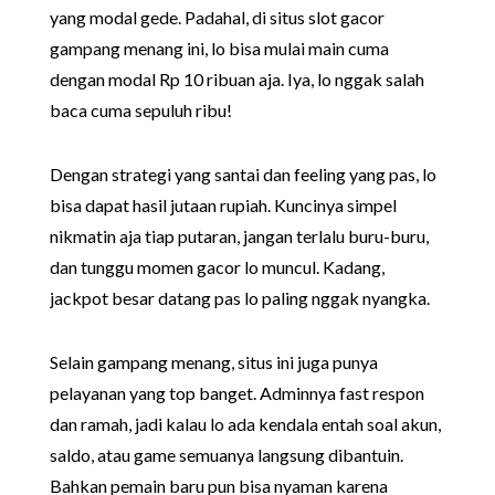
yang modal gede. Padahal, di situs slot gacor
gampang menang ini, lo bisa mulai main cuma
dengan modal Rp 10 ribuan aja. Iya, lo nggak salah
baca cuma sepuluh ribu!
Dengan strategi yang santai dan feeling yang pas, lo
bisa dapat hasil jutaan rupiah. Kuncinya simpel
nikmatin aja tiap putaran, jangan terlalu buru-buru,
dan tunggu momen gacor lo muncul. Kadang,
jackpot besar datang pas lo paling nggak nyangka.
Selain gampang menang, situs ini juga punya
pelayanan yang top banget. Adminnya fast respon
dan ramah, jadi kalau lo ada kendala entah soal akun,
saldo, atau game semuanya langsung dibantuin.
Bahkan pemain baru pun bisa nyaman karena