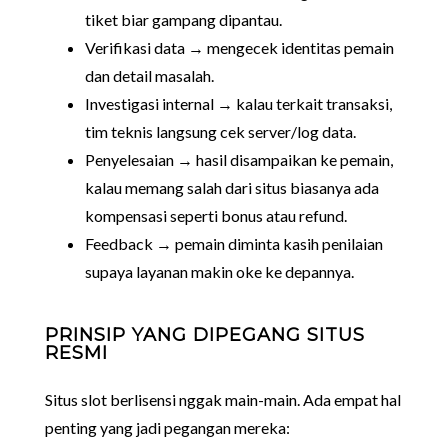
tiket biar gampang dipantau.
Verifikasi data → mengecek identitas pemain
dan detail masalah.
Investigasi internal → kalau terkait transaksi,
tim teknis langsung cek server/log data.
Penyelesaian → hasil disampaikan ke pemain,
kalau memang salah dari situs biasanya ada
kompensasi seperti bonus atau refund.
Feedback → pemain diminta kasih penilaian
supaya layanan makin oke ke depannya.
PRINSIP YANG DIPEGANG SITUS
RESMI
Situs slot berlisensi nggak main-main. Ada empat hal
penting yang jadi pegangan mereka: