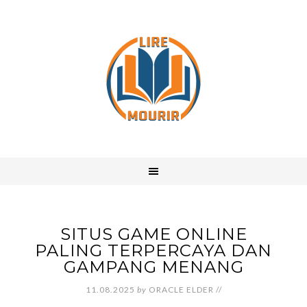
SITUS GAME ONLINE
PALING TERPERCAYA DAN
GAMPANG MENANG
11.08.2025
by
ORACLE ELDER
//