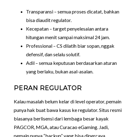
Transparansi – semua proses dicatat, bahkan
bisa diaudit regulator.
Kecepatan – target penyelesaian antara
hitungan menit sampai maksimal 24 jam.
Professional – CS dilatih biar sopan, nggak
defensif, dan selalu solutif.
Adil – semua keputusan berdasarkan aturan
yang berlaku, bukan asal-asalan.
PERAN REGULATOR
Kalau masalah belum kelar di level operator, pemain
punya hak buat bawa kasus ke regulator. Situs resmi
biasanya berlisensi dari lembaga besar kayak
PAGCOR, MGA, atau Curacao eGaming. Jadi,
pemain punya “backup” yang bisa dipercaya.