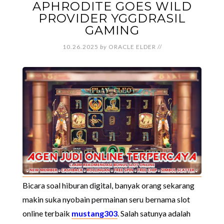
APHRODITE GOES WILD
PROVIDER YGGDRASIL
GAMING
10.26.2025
by
ORACLE ELDER
//
Bicara soal hiburan digital, banyak orang sekarang
makin suka nyobain permainan seru bernama slot
online terbaik
mustang303
. Salah satunya adalah