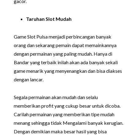
gacor.
Taruhan Slot Mudah
Game Slot Pulsa menjadi perbincangan banyak
orang dan sekarang pemain dapat memainkannya
dengan permainan yang paling mudah. Hanya di
Bandar yang terbaik inilah akan ada banyak sekali
game menarik yang menyenangkan dan bisa diakses
dengan lancar.
Segala permainan akan mudah dan selalu
memberikan profit yang cukup besar untuk dicoba.
Carilah permainan yang memberikan tipe mudah
menang sehingga tidak Mengalami banyak kerugian.
Dengan demikian maka besar hasil yang bisa