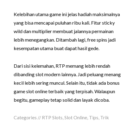
Kelebihan utama game ini jelas hadiah maksimalnya
yang bisa mencapai puluhan ribu kali. Fitur sticky
wild dan multiplier membuat jalannya permainan
lebih menegangkan. Ditambah lagi, free spins jadi
kesempatan utama buat dapat hasil gede.
Dari sisi kelemahan, RTP memang lebih rendah
dibanding slot modern lainnya. Jadi peluang menang
kecil lebih sering muncul. Selain itu, tidak ada bonus
game slot online terbaik yang terpisah. Walaupun
begitu, gameplay tetap solid dan layak dicoba.
Categories //
RTP Slots
,
Slot Online
,
Tips
,
Trik