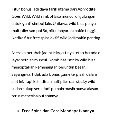
Fitur bonus jadi daya tarik utama dari Aphrodite
Goes Wild. Wild simbol bisa muncul di gulungan
untuk ganti simbol lain. Uniknya, wild bisa punya
multiplier sampai 5x, bikin bayaran makin tinggi.
Ketika fitur free spins aktif, wild jadi makin penting.
Mereka berubah jadi sticky, artinya tetap berada di
layar setelah muncul. Kombinasi sticky wild bisa
menciptakan kemenangan beruntun besar.
Sayangnya, tidak ada bonus game terpisah dalam
slot ini.
Tapi kehadiran multiplier dan sticky wild
sudah cukup seru. Jadi pemain masih punya alasan
terus mencoba putarannya.
Free Spins dan Cara Mendapatkannya