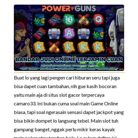
Buat lo yang lagi pengen cari hiburan seru tapi juga
bisa dapet cuan tambahan, nih gue kasih bocoran
yaitu main aja di situs slot gacor terpercaya
camaro33. Ini bukan cuma soal main Game Online
biasa, tapi soal ngerasain sensasi dapet jackpot yang
bisa bikin dompet lo langsung tebel. Main slot tuh
gampang banget, nggak perlu mikir keras kayak
main poker atau taruhan bola. Lo cukup daftar, isi