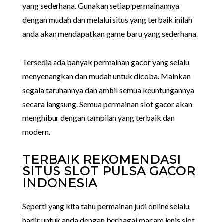
yang sederhana. Gunakan setiap permainannya
dengan mudah dan melalui situs yang terbaik inilah
anda akan mendapatkan game baru yang sederhana.
Tersedia ada banyak permainan gacor yang selalu
menyenangkan dan mudah untuk dicoba. Mainkan
segala taruhannya dan ambil semua keuntungannya
secara langsung. Semua permainan slot gacor akan
menghibur dengan tampilan yang terbaik dan
modern.
TERBAIK REKOMENDASI
SITUS SLOT PULSA GACOR
INDONESIA
Seperti yang kita tahu permainan judi online selalu
hadir untuk anda dengan berbagai macam jenis slot