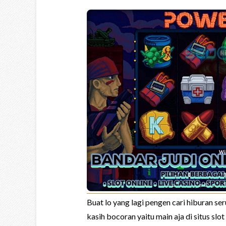
Buat lo yang lagi pengen cari hiburan se
kasih bocoran yaitu main aja di situs sl