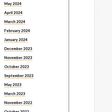
May 2024
April 2024
March 2024
February 2024
January 2024
December 2023
November 2023
October 2023
September 2023
May 2023
March 2023
November 2022
October 2022