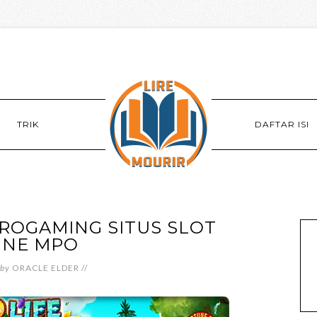
TRIK
DAFTAR ISI
ROGAMING SITUS SLOT
INE MPO
by
ORACLE ELDER
//