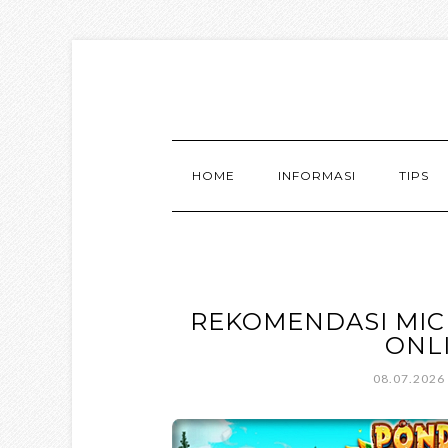
HOME
INFORMASI
TIPS
REKOMENDASI MIC
ONL
08.07.2026