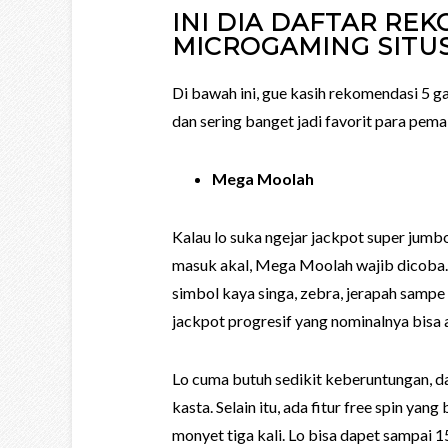
INI DIA DAFTAR RE
MICROGAMING SITU
Di bawah ini, gue kasih rekomendasi 5 
dan sering banget jadi favorit para pema
Mega Moolah
Kalau lo suka ngejar jackpot super jumb
masuk akal, Mega Moolah wajib dicoba. 
simbol kaya singa, zebra, jerapah sampe 
jackpot progresif yang nominalnya bisa 
Lo cuma butuh sedikit keberuntungan, da
kasta.
Selain itu, ada fitur free spin yang
monyet tiga kali. Lo bisa dapet sampai 