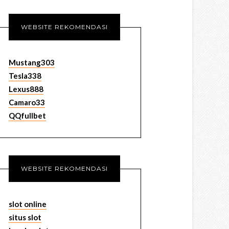
WEBSITE REKOMENDASI
Mustang303
Tesla338
Lexus888
Camaro33
QQfullbet
WEBSITE REKOMENDASI
slot online
situs slot