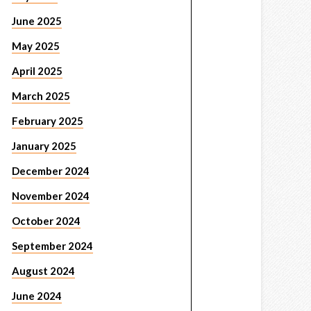
June 2025
May 2025
April 2025
March 2025
February 2025
January 2025
December 2024
November 2024
October 2024
September 2024
August 2024
June 2024