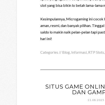
slot yang bisa bikin lo betah lama-lama 
Kesimpulannya, Microgaming ini cocok b
aman, resmi, dan banyak pilihan. Tinggal 
saldo lo makin naik pelan-pelan tapi pas
hari ini!
Categories //
Blog
,
Informasi
,
RTP Slots
SITUS GAME ONLI
DAN GAM
11.08.2025