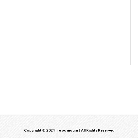
Copyright © 2024 lire ou mourir | All Rights Reserved