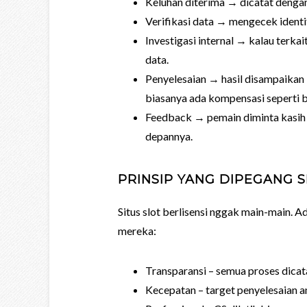
Keluhan diterima → dicatat denga
Verifikasi data → mengecek identi
Investigasi internal → kalau terkai
data.
Penyelesaian → hasil disampaikan 
biasanya ada kompensasi seperti b
Feedback → pemain diminta kasih 
depannya.
PRINSIP YANG DIPEGANG S
Situs slot berlisensi nggak main-main. A
mereka:
Transparansi – semua proses dicata
Kecepatan – target penyelesaian a