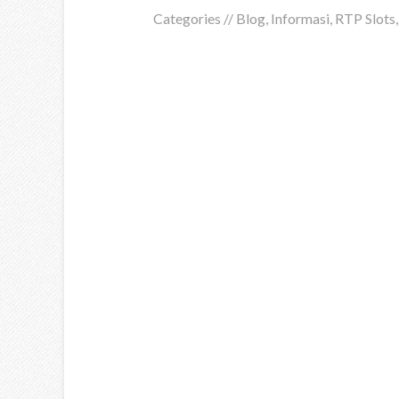
Categories //
Blog
,
Informasi
,
RTP Slots