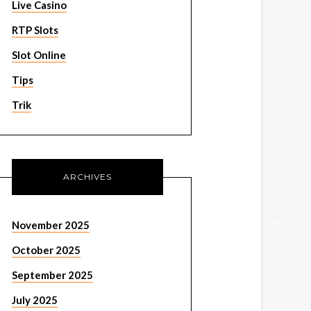
Live Casino
RTP Slots
Slot Online
Tips
Trik
ARCHIVES
November 2025
October 2025
September 2025
July 2025