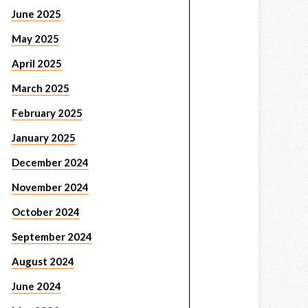
June 2025
May 2025
April 2025
March 2025
February 2025
January 2025
December 2024
November 2024
October 2024
September 2024
August 2024
June 2024