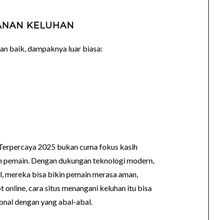
ANAN KELUHAN
an baik, dampaknya luar biasa:
.
i Terpercaya 2025 bukan cuma fokus kasih
lah pemain. Dengan dukungan teknologi modern,
al, mereka bisa bikin pemain merasa aman,
ot online, cara situs menangani keluhan itu bisa
onal dengan yang abal-abal.