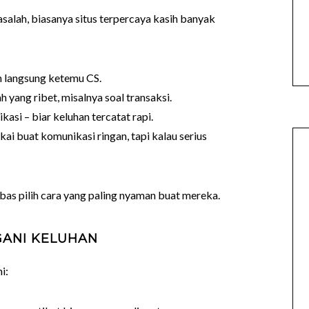
lah, biasanya situs terpercaya kasih banyak
an langsung ketemu CS.
 yang ribet, misalnya soal transaksi.
kasi – biar keluhan tercatat rapi.
kai buat komunikasi ringan, tapi kalau serius
bas pilih cara yang paling nyaman buat mereka.
GANI KELUHAN
ni: