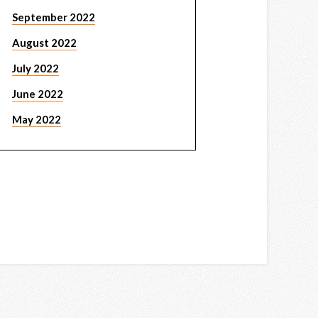
September 2022
August 2022
July 2022
June 2022
May 2022