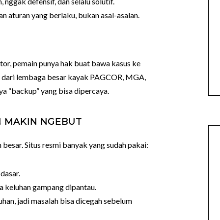
, nggak defensif, dan selalu solutif.
n aturan yang berlaku, bukan asal-asalan.
ator, pemain punya hak buat bawa kasus ke
ensi dari lembaga besar kayak PAGCOR, MGA,
ya “backup” yang bisa dipercaya.
N MAKIN NGEBUT
 besar. Situs resmi banyak yang sudah pakai:
 dasar.
mua keluhan gampang dipantau.
uhan, jadi masalah bisa dicegah sebelum