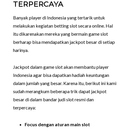
TERPERCAYA
Banyak player di Indonesia yang tertarik untuk
melakukan kegiatan betting slot secara online. Hal
itu dikarenakan mereka yang bermain game slot
berharap bisa mendapatkan jackpot besar di setiap
harinya.
Jackpot dalam game slot akan membantu player
Indonesia agar bisa dapatkan hadiah keuntungan
dalam jumlah yang besar. Karena itu, berikut ini kami
sudah merangkum beberapa trik dapat jackpot
besar di dalam bandar judi slot resmi dan
terpercaya:
Focus dengan aturan main slot