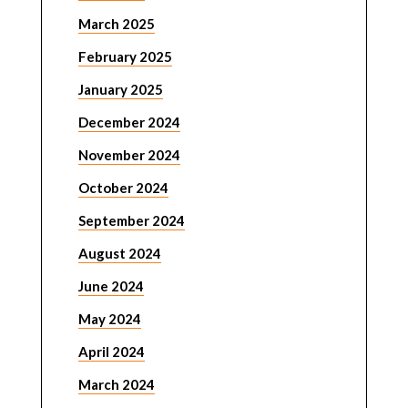
March 2025
February 2025
January 2025
December 2024
November 2024
October 2024
September 2024
August 2024
June 2024
May 2024
April 2024
March 2024