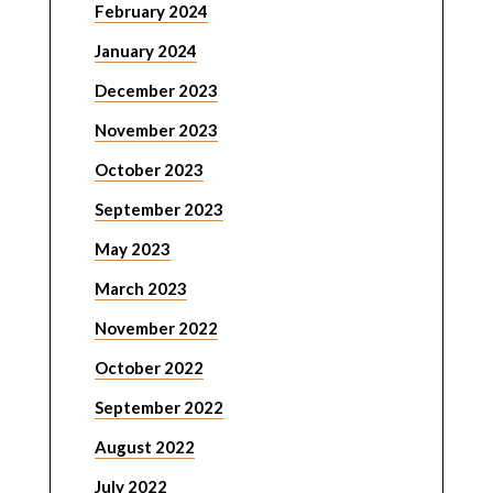
February 2024
January 2024
December 2023
November 2023
October 2023
September 2023
May 2023
March 2023
November 2022
October 2022
September 2022
August 2022
July 2022