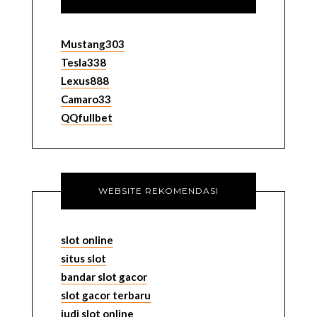
Mustang303
Tesla338
Lexus888
Camaro33
QQfullbet
WEBSITE REKOMENDASI
slot online
situs slot
bandar slot gacor
slot gacor terbaru
judi slot online