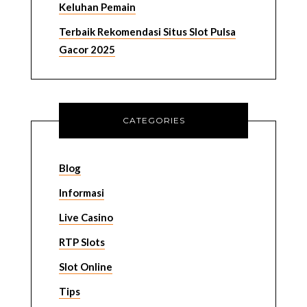
Keluhan Pemain
Terbaik Rekomendasi Situs Slot Pulsa
Gacor 2025
CATEGORIES
Blog
Informasi
Live Casino
RTP Slots
Slot Online
Tips