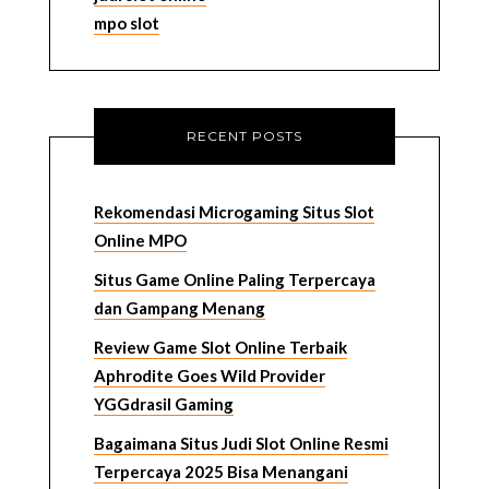
mpo slot
RECENT POSTS
Rekomendasi Microgaming Situs Slot
Online MPO
Situs Game Online Paling Terpercaya
dan Gampang Menang
Review Game Slot Online Terbaik
Aphrodite Goes Wild Provider
YGGdrasil Gaming
Bagaimana Situs Judi Slot Online Resmi
Terpercaya 2025 Bisa Menangani