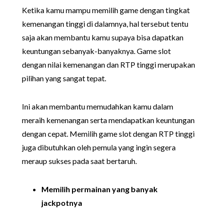
Ketika kamu mampu memilih game dengan tingkat
kemenangan tinggi di dalamnya, hal tersebut tentu
saja akan membantu kamu supaya bisa dapatkan
keuntungan sebanyak-banyaknya. Game slot
dengan nilai kemenangan dan RTP tinggi merupakan
pilihan yang sangat tepat.
Ini akan membantu memudahkan kamu dalam
meraih kemenangan serta mendapatkan keuntungan
dengan cepat. Memilih game slot dengan RTP tinggi
juga dibutuhkan oleh pemula yang ingin segera
meraup sukses pada saat bertaruh.
Memilih permainan yang banyak
jackpotnya