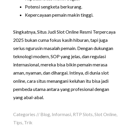
Potensi sengketa berkurang.
Kepercayaan pemain makin tinggi.
Singkatnya, Situs Judi Slot Online Resmi Terpercaya
2025 bukan cuma fokus kasih hiburan, tapi juga
serius ngurusin masalah pemain. Dengan dukungan
teknologi modern, SOP yang jelas, dan regulasi
internasional, mereka bisa bikin pemain merasa
aman, nyaman, dan dihargai. Intinya, di dunia slot
online, cara situs menangani keluhan itu bisa jadi
pembeda utama antara yang profesional dengan
yang abal-abal.
Categories //
Blog
,
Informasi
,
RTP Slots
,
Slot Online
,
Tips
,
Trik