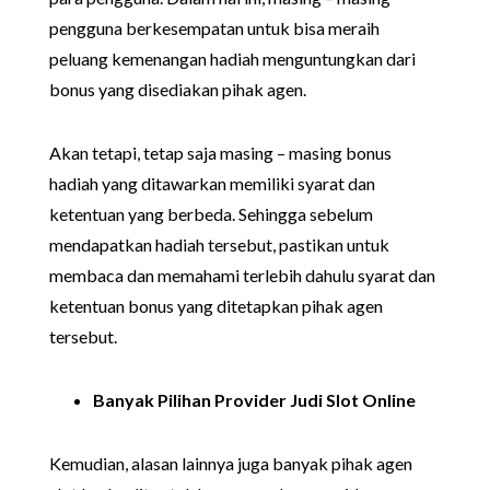
pengguna berkesempatan untuk bisa meraih
peluang kemenangan hadiah menguntungkan dari
bonus yang disediakan pihak agen.
Akan tetapi, tetap saja masing – masing bonus
hadiah yang ditawarkan memiliki syarat dan
ketentuan yang berbeda. Sehingga sebelum
mendapatkan hadiah tersebut, pastikan untuk
membaca dan memahami terlebih dahulu syarat dan
ketentuan bonus yang ditetapkan pihak agen
tersebut.
Banyak Pilihan Provider Judi Slot Online
Kemudian, alasan lainnya juga banyak pihak agen