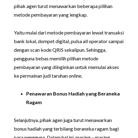
pihak agen turut menawarkan beberapa pilihan
metode pembayaran yang lengkap.
Yaitu mulai dari metode pembayaran lewat transaksi
bank lokal, dompet digital, pulsa all operator sampai
dengan scan kode QRIS sekalipun. Sehingga,
pengguna bebas memilih pilihan metode
pembayaran yang diinginkan untuk memulai akses
ke permainan judi taruhan online.
Penawaran Bonus Hadiah yang Beraneka
Ragam
Selanjutnya, pihak agen juga turut menawarkan
bonus hadiah yang terbilang beraneka ragam bagi
para pengguna. Dalam hal ini, masing – masing