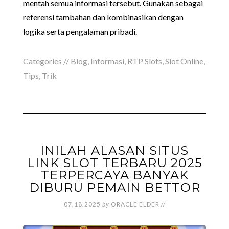
mentah semua informasi tersebut. Gunakan sebagai
referensi tambahan dan kombinasikan dengan
logika serta pengalaman pribadi.
Categories //
Blog
,
Informasi
,
RTP Slots
,
Slot Online
,
Tips
,
Trik
INILAH ALASAN SITUS
LINK SLOT TERBARU 2025
TERPERCAYA BANYAK
DIBURU PEMAIN BETTOR
07.18.2025
by
ORACLE ELDER
//