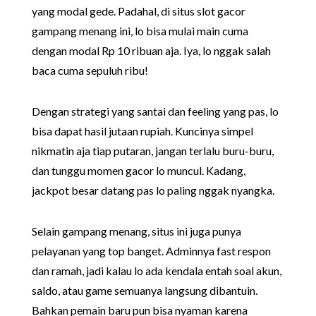
yang modal gede. Padahal, di situs slot gacor
gampang menang ini, lo bisa mulai main cuma
dengan modal Rp 10 ribuan aja. Iya, lo nggak salah
baca cuma sepuluh ribu!
Dengan strategi yang santai dan feeling yang pas, lo
bisa dapat hasil jutaan rupiah. Kuncinya simpel
nikmatin aja tiap putaran, jangan terlalu buru-buru,
dan tunggu momen gacor lo muncul. Kadang,
jackpot besar datang pas lo paling nggak nyangka.
Selain gampang menang, situs ini juga punya
pelayanan yang top banget. Adminnya fast respon
dan ramah, jadi kalau lo ada kendala entah soal akun,
saldo, atau game semuanya langsung dibantuin.
Bahkan pemain baru pun bisa nyaman karena