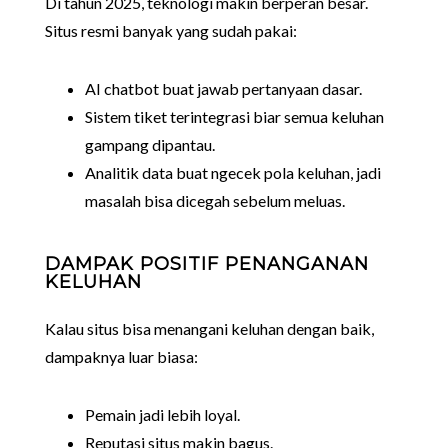
Di tahun 2025, teknologi makin berperan besar.
Situs resmi banyak yang sudah pakai:
AI chatbot buat jawab pertanyaan dasar.
Sistem tiket terintegrasi biar semua keluhan
gampang dipantau.
Analitik data buat ngecek pola keluhan, jadi
masalah bisa dicegah sebelum meluas.
DAMPAK POSITIF PENANGANAN
KELUHAN
Kalau situs bisa menangani keluhan dengan baik,
dampaknya luar biasa:
Pemain jadi lebih loyal.
Reputasi situs makin bagus.