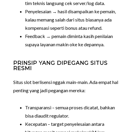
tim teknis langsung cek server/log data.
Penyelesaian → hasil disampaikan ke pemain,
kalau memang salah dari situs biasanya ada
kompensasi seperti bonus atau refund.
Feedback → pemain diminta kasih penilaian
supaya layanan makin oke ke depannya.
PRINSIP YANG DIPEGANG SITUS
RESMI
Situs slot berlisensi nggak main-main. Ada empat hal
penting yang jadi pegangan mereka:
Transparansi – semua proses dicatat, bahkan
bisa diaudit regulator.
Kecepatan – target penyelesaian antara