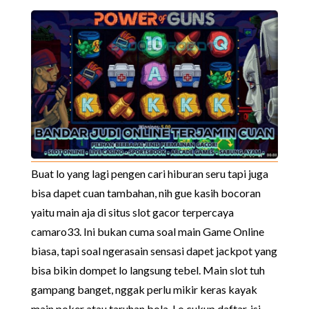
Buat lo yang lagi pengen cari hiburan seru tapi juga
bisa dapet cuan tambahan, nih gue kasih bocoran
yaitu main aja di situs slot gacor terpercaya
camaro33. Ini bukan cuma soal main Game Online
biasa, tapi soal ngerasain sensasi dapet jackpot yang
bisa bikin dompet lo langsung tebel. Main slot tuh
gampang banget, nggak perlu mikir keras kayak
main poker atau taruhan bola. Lo cukup daftar, isi