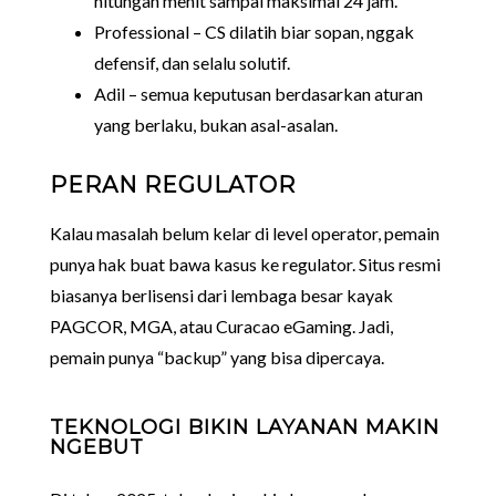
hitungan menit sampai maksimal 24 jam.
Professional – CS dilatih biar sopan, nggak
defensif, dan selalu solutif.
Adil – semua keputusan berdasarkan aturan
yang berlaku, bukan asal-asalan.
PERAN REGULATOR
Kalau masalah belum kelar di level operator, pemain
punya hak buat bawa kasus ke regulator. Situs resmi
biasanya berlisensi dari lembaga besar kayak
PAGCOR, MGA, atau Curacao eGaming. Jadi,
pemain punya “backup” yang bisa dipercaya.
TEKNOLOGI BIKIN LAYANAN MAKIN
NGEBUT