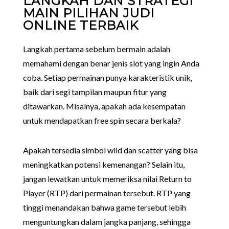
LANGKAH DAN STRATEGI
MAIN PILIHAN JUDI
ONLINE TERBAIK
Langkah pertama sebelum bermain adalah
memahami dengan benar jenis slot yang ingin Anda
coba. Setiap permainan punya karakteristik unik,
baik dari segi tampilan maupun fitur yang
ditawarkan. Misalnya, apakah ada kesempatan
untuk mendapatkan free spin secara berkala?
Apakah tersedia simbol wild dan scatter yang bisa
meningkatkan potensi kemenangan? Selain itu,
jangan lewatkan untuk memeriksa nilai Return to
Player (RTP) dari permainan tersebut. RTP yang
tinggi menandakan bahwa game tersebut lebih
menguntungkan dalam jangka panjang, sehingga