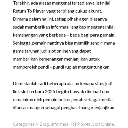
Terakhir, ada alasan mengenai tersedianya list nilai
Return To Player yang terbilang cukup akurat.
Dimana dalam hal ini, setiap pihak agen biasanya
sudah memberikan informasi lengkap mengenai nilai
kemenangan yang berbeda – beda bagi para pemain.
Sehingga, pemain nantinya bisa memilih sendiri mana
game taruhan judi slot online yang dapat
memberikan kemenangan menjanjikan untuk
memperoleh pundi – pundi rupiah menguntungkan.
Demikianlah tadi beberapa alasan kenapa situs judi
link slot terbaru 2025 begitu banyak diminati dan
dimainkan oleh pemain bettor, entah sebagai media
hiburan maupun sebagai penghasil uang menjanjikan.
Categories //
Blog
,
Informasi
,
RTP Slots
,
Slot Online
,