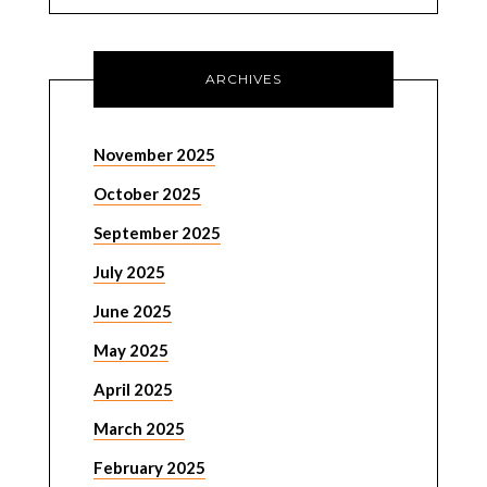
ARCHIVES
November 2025
October 2025
September 2025
July 2025
June 2025
May 2025
April 2025
March 2025
February 2025