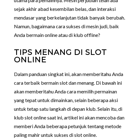
utama para pemainnya.
Mesin perjudian telah ada
sejak akhir abad kesembilan belas, dan interaksi
mendasar yang berkelanjutan tidak banyak berubah.
Namun, bagaimana cara sukses di mesin judi, baik
Anda bermain online atau di klub offline?
TIPS MENANG DI SLOT
ONLINE
Dalam panduan singkat ini, akan memberitahu Anda
cara terbaik bermain slot dan menang.
Di bawah ini
akan memberitahu Anda cara memilih permainan
yang tepat untuk dimainkan, selain beberapa aksi
untuk tetap satu langkah di depan klub.
Selain itu, di
klub slot online saat ini, artikel ini akan mencoba dan
memberi Anda beberapa petunjuk tentang metode
paling mahir untuk sukses di
slot online
.