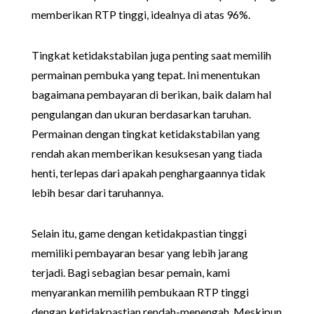
memberikan RTP tinggi, idealnya di atas 96%.
Tingkat ketidakstabilan juga penting saat memilih
permainan pembuka yang tepat. Ini menentukan
bagaimana pembayaran di
berikan, baik dalam hal
pengulangan dan ukuran berdasarkan taruhan.
Permainan dengan tingkat ketidakstabilan yang
rendah akan memberikan kesuksesan yang tiada
henti, terlepas dari apakah penghargaannya tidak
lebih besar dari taruhannya.
Selain itu, game dengan ketidakpastian tinggi
memiliki pembayaran besar yang lebih jarang
terjadi.
Bagi sebagian besar pemain, kami
menyarankan memilih pembukaan RTP tinggi
dengan ketidakpastian rendah-menengah. Meskipun