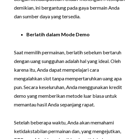
demikian, ini bergantung pada gaya bermain Anda
dan sumber daya yang tersedia.
Berlatih dalam Mode Demo
Saat memilih permainan, berlatih sebelum bertaruh
dengan uang sungguhan adalah hal yang ideal. Oleh
karena itu, Anda dapat mempelajari cara
mengalahkan slot tanpa mempertaruhkan uang apa
pun.
Secara keseluruhan, Anda menggunakan kredit
demo yang memberikan metode luar biasa untuk
memantau hasil Anda sepanjang rapat.
Setelah beberapa waktu, Anda akan memahami
ketidakstabilan permainan dan, yang mengejutkan,