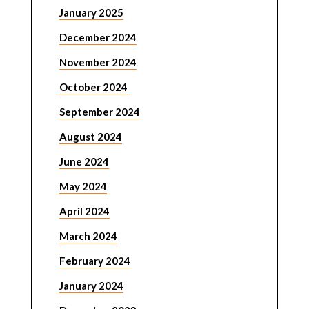
January 2025
December 2024
November 2024
October 2024
September 2024
August 2024
June 2024
May 2024
April 2024
March 2024
February 2024
January 2024