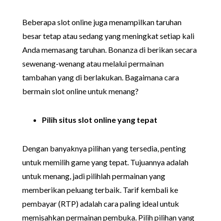
Beberapa slot online juga menampilkan taruhan
besar tetap atau sedang yang meningkat setiap kali
Anda memasang taruhan. Bonanza di
berikan secara
sewenang-wenang atau melalui permainan
tambahan yang di
berlakukan.
Bagaimana cara
bermain slot online untuk menang?
Pilih situs
slot online
yang tepat
Dengan banyaknya pilihan yang tersedia, penting
untuk memilih game yang tepat. Tujuannya adalah
untuk menang, jadi pilihlah permainan yang
memberikan peluang terbaik. Tarif kembali ke
pembayar (RTP) adalah cara paling ideal untuk
memisahkan permainan pembuka.
Pilih pilihan yang