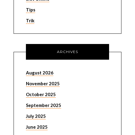
Tips
Trik
ARCHIVES
August 2026
November 2025
October 2025
September 2025
July 2025
June 2025