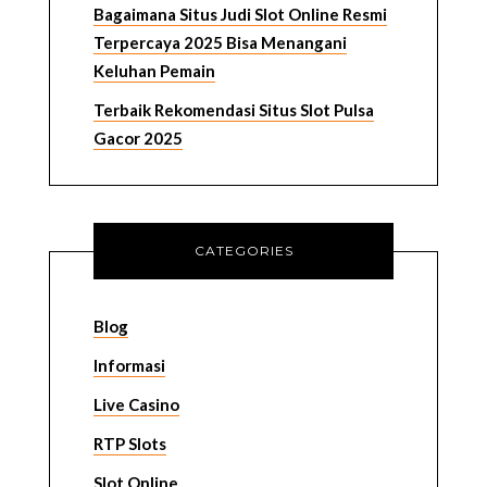
Bagaimana Situs Judi Slot Online Resmi
Terpercaya 2025 Bisa Menangani
Keluhan Pemain
Terbaik Rekomendasi Situs Slot Pulsa
Gacor 2025
CATEGORIES
Blog
Informasi
Live Casino
RTP Slots
Slot Online