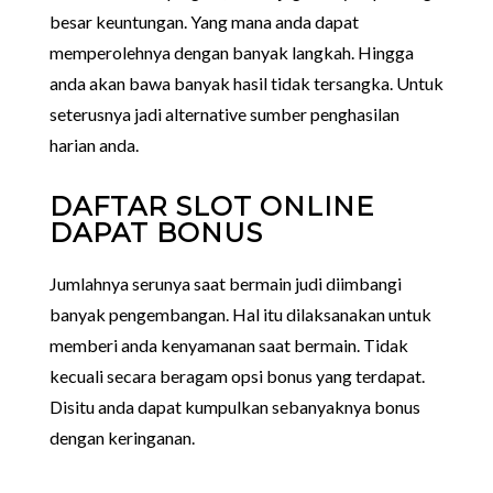
besar keuntungan. Yang mana anda dapat
memperolehnya dengan banyak langkah. Hingga
anda akan bawa banyak hasil tidak tersangka. Untuk
seterusnya jadi alternative sumber penghasilan
harian anda.
DAFTAR SLOT ONLINE
DAPAT BONUS
Jumlahnya serunya saat bermain judi diimbangi
banyak pengembangan. Hal itu dilaksanakan untuk
memberi anda kenyamanan saat bermain. Tidak
kecuali secara beragam opsi bonus yang terdapat.
Disitu anda dapat kumpulkan sebanyaknya bonus
dengan keringanan.