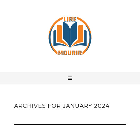
ARCHIVES FOR JANUARY 2024