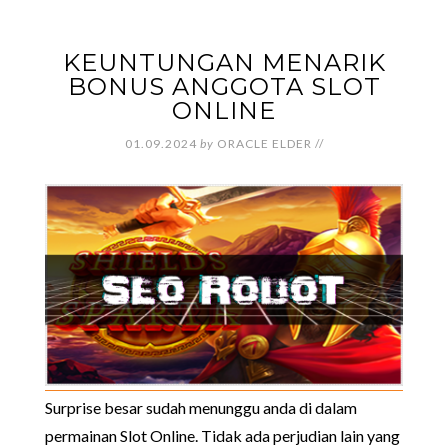
KEUNTUNGAN MENARIK
BONUS ANGGOTA SLOT
ONLINE
01.09.2024
by
ORACLE ELDER
//
Surprise besar sudah menunggu anda di dalam
permainan Slot Online. Tidak ada perjudian lain yang