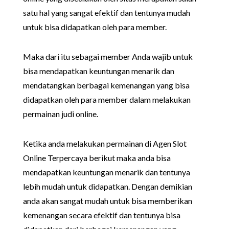
satu hal yang sangat efektif dan tentunya mudah
untuk bisa didapatkan oleh para member.
Maka dari itu sebagai member Anda wajib untuk
bisa mendapatkan keuntungan menarik dan
mendatangkan berbagai kemenangan yang bisa
didapatkan oleh para member dalam melakukan
permainan judi online.
Ketika anda melakukan permainan di Agen Slot
Online Terpercaya berikut maka anda bisa
mendapatkan keuntungan menarik dan tentunya
lebih mudah untuk didapatkan. Dengan demikian
anda akan sangat mudah untuk bisa memberikan
kemenangan secara efektif dan tentunya bisa