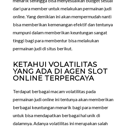
menarik sehingga bisa menyesuaikan budget sesuai
dari para member untuk melakukan permainan judi
online. Yang demikian ini akan mempermudah nanti
bisa memberikan kemenangan efektif dan tentunya
mumpuni dalam memberikan keuntungan sangat
tinggi bagi para membentur bisa melakukan
permainan judi di situs berikut.
KETAHUI VOLATILITAS
YANG ADA DI AGEN SLOT
ONLINE TERPERCAYA
Terdapat berbagai macam volatilitas pada
permainan judi online ini tentunya akan memberikan
berbagai keuntungan menarik bagi para member
untuk bisa mendapatkan berbagai hal unik di
dalamnya. Adanya volatilitas ini merupakan salah