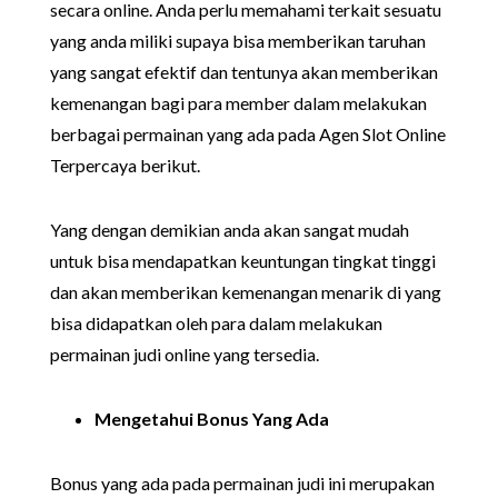
secara online. Anda perlu memahami terkait sesuatu
yang anda miliki supaya bisa memberikan taruhan
yang sangat efektif dan tentunya akan memberikan
kemenangan bagi para member dalam melakukan
berbagai permainan yang ada pada Agen Slot Online
Terpercaya berikut.
Yang dengan demikian anda akan sangat mudah
untuk bisa mendapatkan keuntungan tingkat tinggi
dan akan memberikan kemenangan menarik di yang
bisa didapatkan oleh para dalam melakukan
permainan judi online yang tersedia.
Mengetahui Bonus Yang Ada
Bonus yang ada pada permainan judi ini merupakan