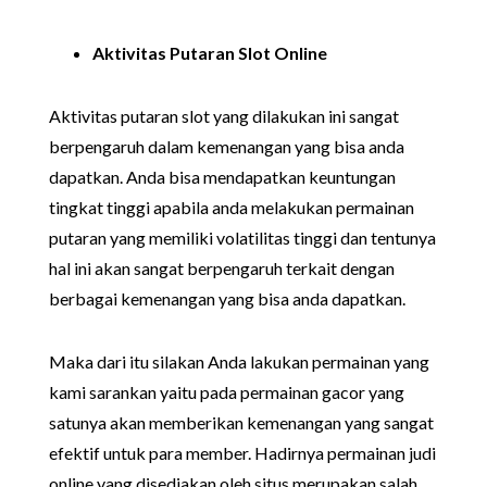
Aktivitas Putaran Slot Online
Aktivitas putaran slot yang dilakukan ini sangat
berpengaruh dalam kemenangan yang bisa anda
dapatkan. Anda bisa mendapatkan keuntungan
tingkat tinggi apabila anda melakukan permainan
putaran yang memiliki volatilitas tinggi dan tentunya
hal ini akan sangat berpengaruh terkait dengan
berbagai kemenangan yang bisa anda dapatkan.
Maka dari itu silakan Anda lakukan permainan yang
kami sarankan yaitu pada permainan gacor yang
satunya akan memberikan kemenangan yang sangat
efektif untuk para member. Hadirnya permainan judi
online yang disediakan oleh situs merupakan salah