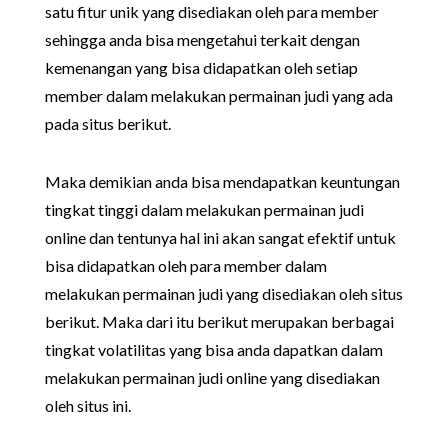
satu fitur unik yang disediakan oleh para member
sehingga anda bisa mengetahui terkait dengan
kemenangan yang bisa didapatkan oleh setiap
member dalam melakukan permainan judi yang ada
pada situs berikut.
Maka demikian anda bisa mendapatkan keuntungan
tingkat tinggi dalam melakukan permainan judi
online dan tentunya hal ini akan sangat efektif untuk
bisa didapatkan oleh para member dalam
melakukan permainan judi yang disediakan oleh situs
berikut. Maka dari itu berikut merupakan berbagai
tingkat volatilitas yang bisa anda dapatkan dalam
melakukan permainan judi online yang disediakan
oleh situs ini.