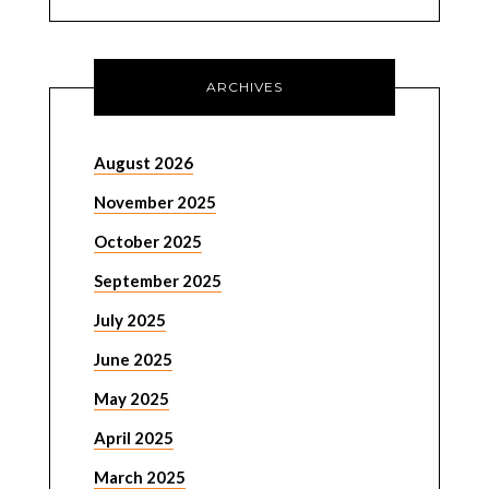
ARCHIVES
August 2026
November 2025
October 2025
September 2025
July 2025
June 2025
May 2025
April 2025
March 2025