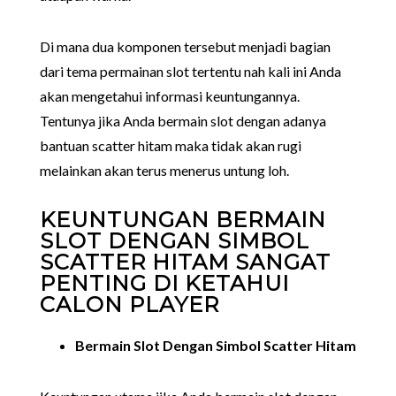
Di mana dua komponen tersebut menjadi bagian
dari tema permainan slot tertentu nah kali ini Anda
akan mengetahui informasi keuntungannya.
Tentunya jika Anda bermain slot dengan adanya
bantuan scatter hitam maka tidak akan rugi
melainkan akan terus menerus untung loh.
KEUNTUNGAN BERMAIN
SLOT DENGAN SIMBOL
SCATTER HITAM SANGAT
PENTING DI KETAHUI
CALON PLAYER
Bermain Slot Dengan Simbol Scatter Hitam