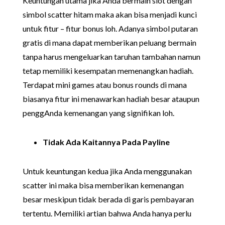
Keuntungan utama jika Anda bermain slot dengan
simbol scatter hitam maka akan bisa menjadi kunci
untuk fitur – fitur bonus loh. Adanya simbol putaran
gratis di mana dapat memberikan peluang bermain
tanpa harus mengeluarkan taruhan tambahan namun
tetap memiliki kesempatan memenangkan hadiah.
Terdapat mini games atau bonus rounds di mana
biasanya fitur ini menawarkan hadiah besar ataupun
penggAnda kemenangan yang signifikan loh.
Tidak Ada Kaitannya Pada Payline
Untuk keuntungan kedua jika Anda menggunakan
scatter ini maka bisa memberikan kemenangan
besar meskipun tidak berada di garis pembayaran
tertentu. Memiliki artian bahwa Anda hanya perlu