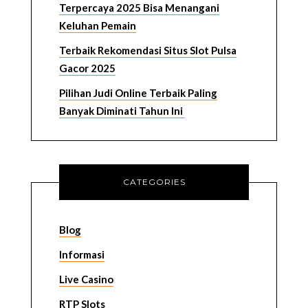
Terpercaya 2025 Bisa Menangani
Keluhan Pemain
Terbaik Rekomendasi Situs Slot Pulsa
Gacor 2025
Pilihan Judi Online Terbaik Paling
Banyak Diminati Tahun Ini
CATEGORIES
Blog
Informasi
Live Casino
RTP Slots