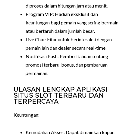
diproses dalam hitungan jam atau menit.
Program VIP: Hadiah eksklusif dan
keuntungan bagi pemain yang sering bermain
atau bertaruh dalam jumlah besar.
Live Chat: Fitur untuk berinteraksi dengan
pemain lain dan dealer secara real-time.
Notifikasi Push: Pemberitahuan tentang
promosi terbaru, bonus, dan pembaruan
permainan.
ULASAN LENGKAP APLIKASI
SITUS SLOT TERBARU DAN
TERPERCAYA
Keuntungan:
Kemudahan Akses: Dapat dimainkan kapan