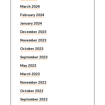
March 2024
February 2024
January 2024
December 2023
November 2023
October 2023
September 2023
May 2023
March 2023
November 2022
October 2022
September 2022