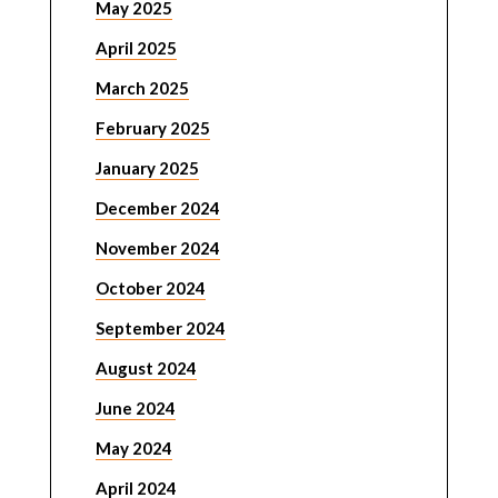
May 2025
April 2025
March 2025
February 2025
January 2025
December 2024
November 2024
October 2024
September 2024
August 2024
June 2024
May 2024
April 2024