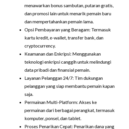
menawarkan bonus sambutan, putaran gratis,
dan promosi lain untuk menarik pemain baru
dan mempertahankan pemain lama.
Opsi Pembayaran yang Beragam: Termasuk
kartu kredit, e-wallet, transfer bank, dan
cryptocurrency.
Keamanan dan Enkripsi: Menggunakan
teknologi enkripsi canggih untuk melindungi
data pribadi dan finansial pemain.
Layanan Pelanggan 24/7: Tim dukungan
pelanggan yang siap membantu pemain kapan
saja.
Permainan Multi-Platform: Akses ke
permainan dari berbagai perangkat, termasuk
komputer, ponsel, dan tablet.
Proses Penarikan Cepat: Penarikan dana yang