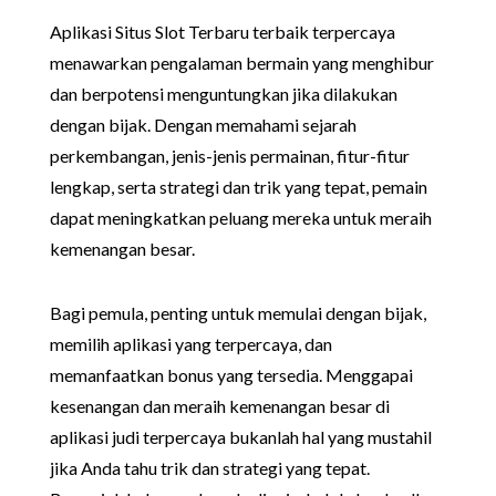
Aplikasi Situs Slot Terbaru terbaik terpercaya
menawarkan pengalaman bermain yang menghibur
dan berpotensi menguntungkan jika dilakukan
dengan bijak. Dengan memahami sejarah
perkembangan, jenis-jenis permainan, fitur-fitur
lengkap, serta strategi dan trik yang tepat, pemain
dapat meningkatkan peluang mereka untuk meraih
kemenangan besar.
Bagi pemula, penting untuk memulai dengan bijak,
memilih aplikasi yang terpercaya, dan
memanfaatkan bonus yang tersedia. Menggapai
kesenangan dan meraih kemenangan besar di
aplikasi judi terpercaya bukanlah hal yang mustahil
jika Anda tahu trik dan strategi yang tepat.