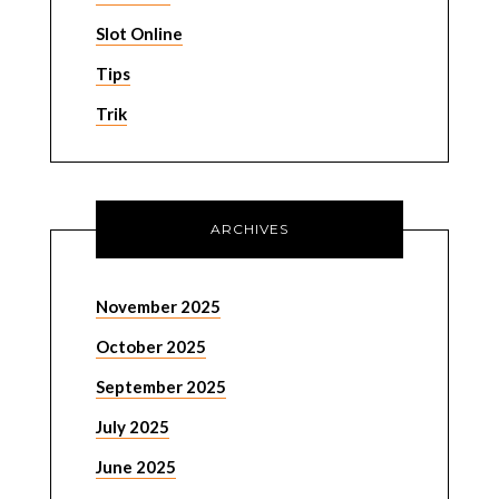
Slot Online
Tips
Trik
ARCHIVES
November 2025
October 2025
September 2025
July 2025
June 2025