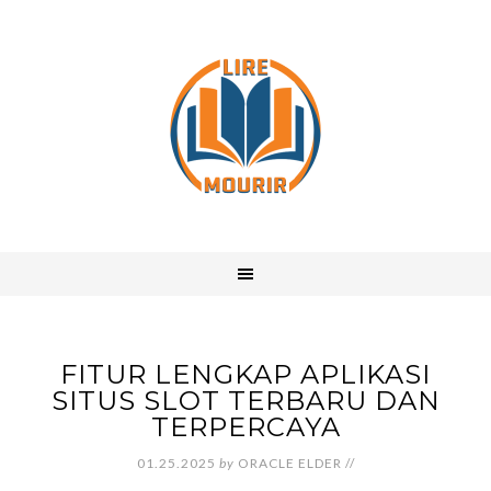
FITUR LENGKAP APLIKASI
SITUS SLOT TERBARU DAN
TERPERCAYA
01.25.2025
by
ORACLE ELDER
//