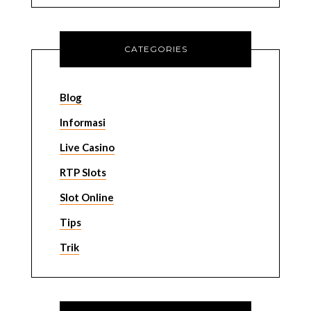
CATEGORIES
Blog
Informasi
Live Casino
RTP Slots
Slot Online
Tips
Trik