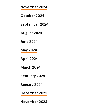
November 2024
October 2024
September 2024
August 2024
June 2024
May 2024
April 2024
March 2024
February 2024
January 2024
December 2023
November 2023