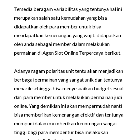
Tersedia beragam variabilitas yang tentunya hal ini
merupakan salah satu kemudahan yang bisa
didapatkan oleh para member untuk bisa
mendapatkan kemenangan yang wajib didapatkan
oleh anda sebagai member dalam melakukan
permainan di Agen Slot Online Terpercaya berikut.
Adanya ragam polaritas unit tentu akan menjadikan
berbagai permainan yang sangat unik dan tentunya
menarik sehingga bisa menyesuaikan budget sesuai
dari para member untuk melakukan permainan judi
online. Yang demikian ini akan mempermudah nanti
bisa memberikan kemenangan efektif dan tentunya
mumpuni dalam memberikan keuntungan sangat
tinggi bagi para membentur bisa melakukan