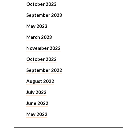
October 2023
September 2023
May 2023
March 2023
November 2022
October 2022
September 2022
August 2022
July 2022
June 2022
May 2022