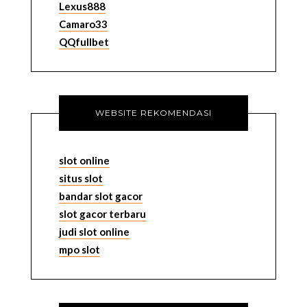
Lexus888
Camaro33
QQfullbet
WEBSITE REKOMENDASI
slot online
situs slot
bandar slot gacor
slot gacor terbaru
judi slot online
mpo slot