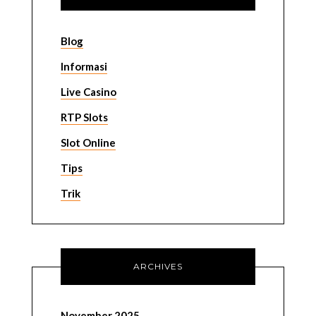
Blog
Informasi
Live Casino
RTP Slots
Slot Online
Tips
Trik
ARCHIVES
November 2025