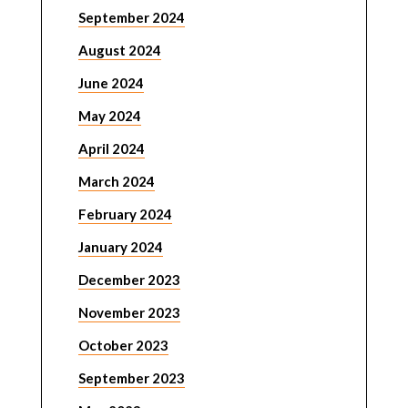
September 2024
August 2024
June 2024
May 2024
April 2024
March 2024
February 2024
January 2024
December 2023
November 2023
October 2023
September 2023