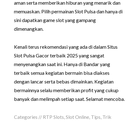
aman serta memberikan hiburan yang menarik dan
memuaskan. Pilih permainan Slot Pulsa dan hanya di
sini dapatkan game slot yang gampang
dimenangkan.
Kenali terus rekomendasi yang ada di dalam Situs
Slot Pulsa Gacor terbaik 2025 yang sangat
menyenangkan saat ini. Hanya di Bandar yang
terbaik semua kegiatan bermain bisa diakses
dengan lancar serta bebas dimainkan. Kegiatan
bermainnya selalu memberikan profit yang cukup
banyak dan melimpah setiap saat. Selamat mencoba.
Categories //
RTP Slots
,
Slot Online
,
Tips
,
Trik