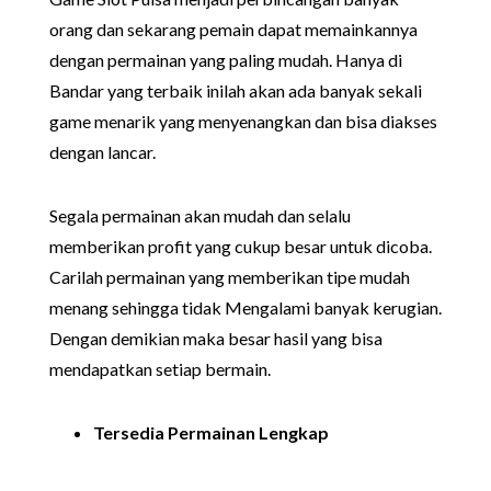
orang dan sekarang pemain dapat memainkannya
dengan permainan yang paling mudah. Hanya di
Bandar yang terbaik inilah akan ada banyak sekali
game menarik yang menyenangkan dan bisa diakses
dengan lancar.
Segala permainan akan mudah dan selalu
memberikan profit yang cukup besar untuk dicoba.
Carilah permainan yang memberikan tipe mudah
menang sehingga tidak Mengalami banyak kerugian.
Dengan demikian maka besar hasil yang bisa
mendapatkan setiap bermain.
Tersedia Permainan Lengkap