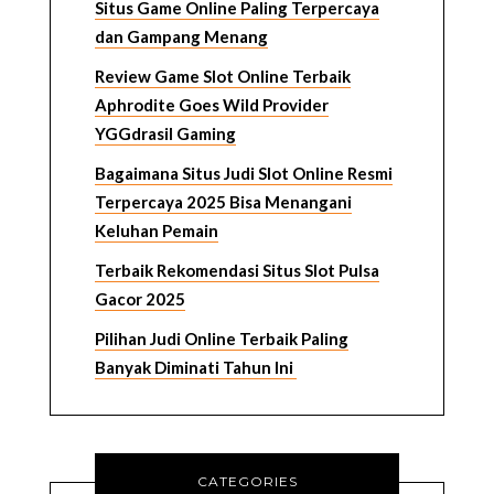
Situs Game Online Paling Terpercaya
dan Gampang Menang
Review Game Slot Online Terbaik
Aphrodite Goes Wild Provider
YGGdrasil Gaming
Bagaimana Situs Judi Slot Online Resmi
Terpercaya 2025 Bisa Menangani
Keluhan Pemain
Terbaik Rekomendasi Situs Slot Pulsa
Gacor 2025
Pilihan Judi Online Terbaik Paling
Banyak Diminati Tahun Ini
CATEGORIES