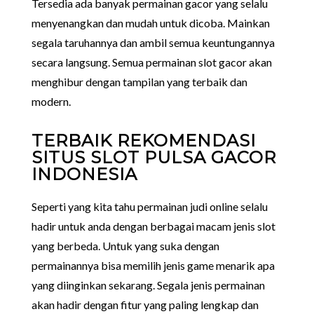
Tersedia ada banyak permainan gacor yang selalu
menyenangkan dan mudah untuk dicoba. Mainkan
segala taruhannya dan ambil semua keuntungannya
secara langsung. Semua permainan slot gacor akan
menghibur dengan tampilan yang terbaik dan
modern.
TERBAIK REKOMENDASI
SITUS SLOT PULSA GACOR
INDONESIA
Seperti yang kita tahu permainan judi online selalu
hadir untuk anda dengan berbagai macam jenis slot
yang berbeda. Untuk yang suka dengan
permainannya bisa memilih jenis game menarik apa
yang diinginkan sekarang. Segala jenis permainan
akan hadir dengan fitur yang paling lengkap dan