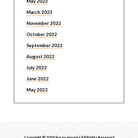
May 2023
March 2023
November 2022
October 2022
September 2022
August 2022
July 2022
June 2022
May 2022
Copyright © 2024 lire ou mourir | All Rights Reserved