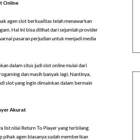
t Online
hak agen slot berkualitas telah menawarkan
m. Hal ini bisa dilihat dari sejumlah provider
arnai pasaran perjudian untuk menjadi media
an dalam situs judi slot online mulai dari
rogaming dan masih banyak lagi. Nantinya,
udi slot yang ingin dimainkan dalam bermain
layer Akurat
 list nilai Return To Player yang terbilang
iap pihak agen biasanya sudah memberikan