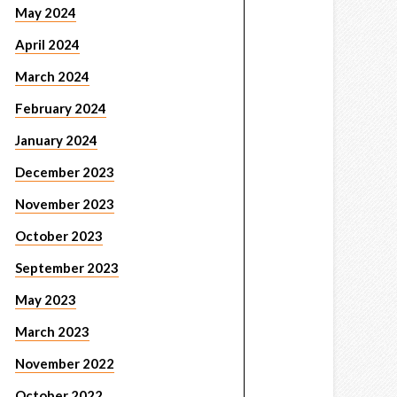
May 2024
April 2024
March 2024
February 2024
January 2024
December 2023
November 2023
October 2023
September 2023
May 2023
March 2023
November 2022
October 2022