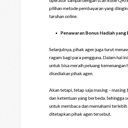
operator sampai dengan scan kode QRIS
pilihan metode pembayaran yang diingin
taruhan online.
Penawaran Bonus Hadiah yang
Selanjutnya, pihak agen juga turut men
ragam bagi para pengguna. Dalam hal i
untuk bisa meraih peluang kemenangan 
disediakan pihak agen.
Akan tetapi, tetap saja masing – masing
dan ketentuan yang berbeda. Sehingga 
untuk membaca dan memahami terlebih d
ditetapkan pihak agen tersebut.