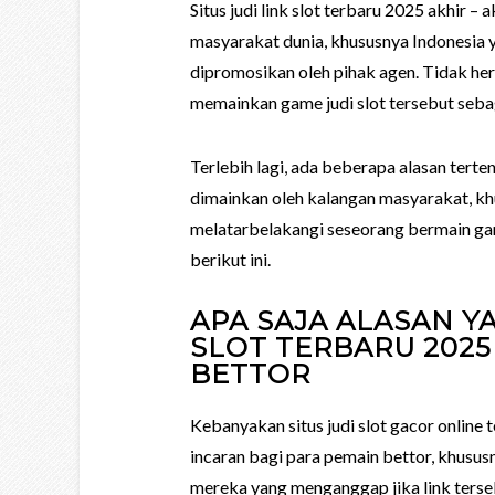
Situs judi link slot terbaru 2025 akhir – 
masyarakat dunia, khususnya Indonesia
dipromosikan oleh pihak agen. Tidak hera
memainkan game judi slot tersebut sebag
Terlebih lagi, ada beberapa alasan terte
dimainkan oleh kalangan masyarakat, kh
melatarbelakangi seseorang bermain game
berikut ini.
APA SAJA ALASAN Y
SLOT TERBARU 2025
BETTOR
Kebanyakan situs judi slot gacor online 
incaran bagi para pemain bettor, khususn
mereka yang menganggap jika link ters