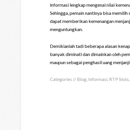
informasi lengkap mengenai nilai kemen
Sehingga, pemain nantinya bisa memilih s
dapat memberikan kemenangan menjanji
menguntungkan.
Demikianlah tadi beberapa alasan kenapa 
banyak diminati dan dimainkan oleh pem
maupun sebagai penghasil uang menjanji
Categories //
Blog
,
Informasi
,
RTP Slots