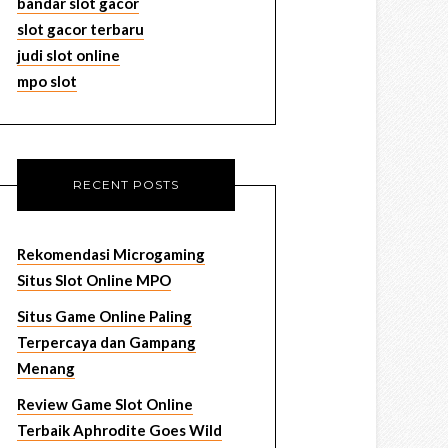
bandar slot gacor
slot gacor terbaru
judi slot online
mpo slot
RECENT POSTS
Rekomendasi Microgaming
Situs Slot Online MPO
Situs Game Online Paling
Terpercaya dan Gampang
Menang
Review Game Slot Online
Terbaik Aphrodite Goes Wild