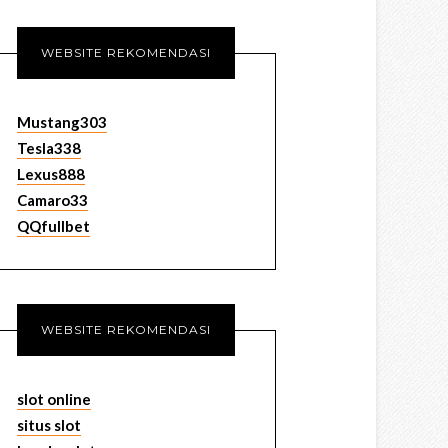
WEBSITE REKOMENDASI
Mustang303
Tesla338
Lexus888
Camaro33
QQfullbet
WEBSITE REKOMENDASI
slot online
situs slot