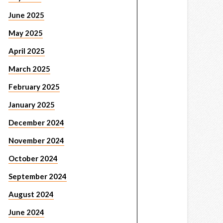
June 2025
May 2025
April 2025
March 2025
February 2025
January 2025
December 2024
November 2024
October 2024
September 2024
August 2024
June 2024