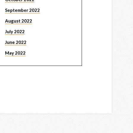
September 2022
August 2022
July 2022
June 2022
May 2022