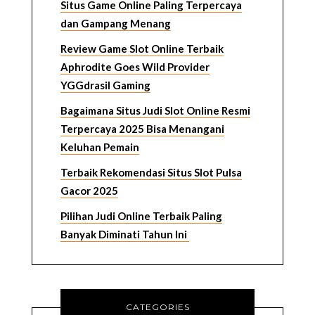
Situs Game Online Paling Terpercaya
dan Gampang Menang
Review Game Slot Online Terbaik
Aphrodite Goes Wild Provider
YGGdrasil Gaming
Bagaimana Situs Judi Slot Online Resmi
Terpercaya 2025 Bisa Menangani
Keluhan Pemain
Terbaik Rekomendasi Situs Slot Pulsa
Gacor 2025
Pilihan Judi Online Terbaik Paling
Banyak Diminati Tahun Ini
CATEGORIES