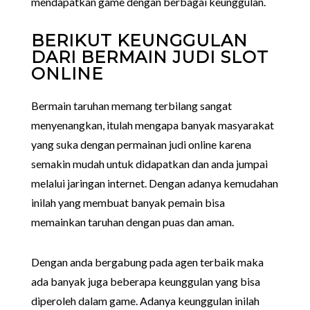
mendapatkan game dengan berbagai keunggulan.
BERIKUT KEUNGGULAN
DARI BERMAIN JUDI SLOT
ONLINE
Bermain taruhan memang terbilang sangat
menyenangkan, itulah mengapa banyak masyarakat
yang suka dengan permainan judi online karena
semakin mudah untuk didapatkan dan anda jumpai
melalui jaringan internet.
Dengan adanya kemudahan
inilah yang membuat banyak pemain bisa
memainkan taruhan dengan puas dan aman.
Dengan anda bergabung pada agen terbaik maka
ada banyak juga beberapa keunggulan yang bisa
diperoleh dalam game.
Adanya keunggulan inilah