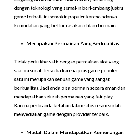
dengan teknologi yang semakin berkembang justru
game terbaik ini semakin populer karena adanya
kemudahan yang bettor rasakan dalam bermain.
Merupakan Permainan Yang Berkualitas
Tidak perlu khawatir dengan permainan slot yang
saat ini sudah tersedia karena jenis game populer
satu ini merupakan sebuah game yang sangat
berkualitas.
Jadi anda bisa bermain secara aman dan
mendapatkan seluruh permainan yang fair play.
Karena perlu anda ketahui dalam situs resmi sudah
menyediakan game dengan provider terbaik.
Mudah Dalam Mendapatkan Kemenangan