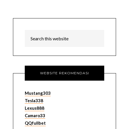
WEBSITE REKOMENDASI
Mustang303
Tesla338
Lexus888
Camaro33
QQfullbet