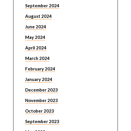
September 2024
August 2024
June 2024
May 2024
April 2024
March 2024
February 2024
January 2024
December 2023
November 2023
October 2023
September 2023