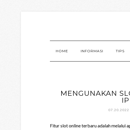
HOME
INFORMASI
TIPS
MENGUNAKAN SLO
I
07.20.2022
Fitur slot online terbaru adalah melalui 