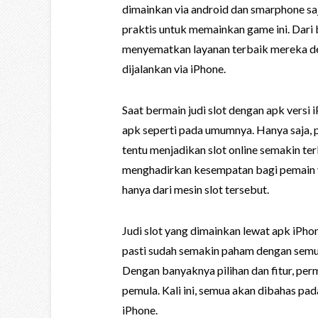
dimainkan via android dan smarphone saj
praktis untuk memainkan game ini. Dari 
menyematkan layanan terbaik mereka de
dijalankan via iPhone.
Saat bermain judi slot dengan apk vers
apk seperti pada umumnya. Hanya saja,
tentu menjadikan slot online semakin terl
menghadirkan kesempatan bagi pemain 
hanya dari mesin slot tersebut.
Judi slot yang dimainkan lewat apk iPhon
pasti sudah semakin paham dengan semua
Dengan banyaknya pilihan dan fitur, perm
pemula. Kali ini, semua akan dibahas pa
iPhone.