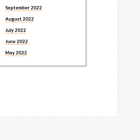
September 2022
August 2022
July 2022
June 2022
May 2022