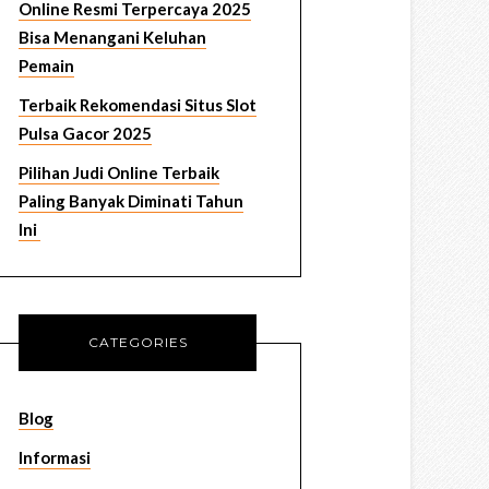
Online Resmi Terpercaya 2025
Bisa Menangani Keluhan
Pemain
Terbaik Rekomendasi Situs Slot
Pulsa Gacor 2025
Pilihan Judi Online Terbaik
Paling Banyak Diminati Tahun
Ini
CATEGORIES
Blog
Informasi