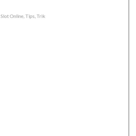
,
Slot Online
,
Tips
,
Trik