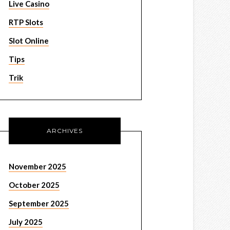
Live Casino
RTP Slots
Slot Online
Tips
Trik
ARCHIVES
November 2025
October 2025
September 2025
July 2025