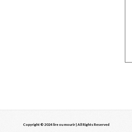
Copyright © 2024 lire ou mourir | All Rights Reserved