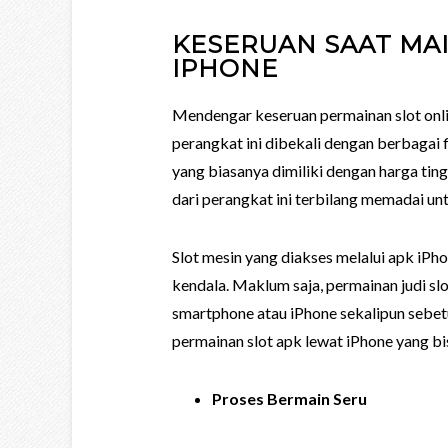
KESERUAN SAAT MAI
IPHONE
Mendengar keseruan permainan slot onli
perangkat ini dibekali dengan berbagai 
yang biasanya dimiliki dengan harga tingg
dari perangkat ini terbilang memadai un
Slot mesin yang diakses melalui apk iPh
kendala. Maklum saja, permainan judi slo
smartphone atau iPhone sekalipun sebetu
permainan slot apk lewat iPhone yang bi
Proses Bermain Seru