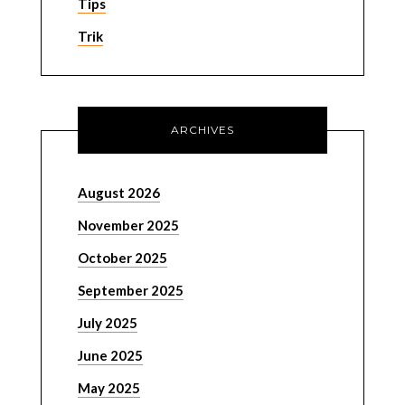
Tips
Trik
ARCHIVES
August 2026
November 2025
October 2025
September 2025
July 2025
June 2025
May 2025