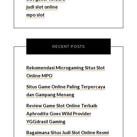
judi slot online
mpo slot
RECENT POSTS
Rekomendasi Microgaming Situs Slot
Online MPO
Situs Game Online Paling Terpercaya
dan Gampang Menang
Review Game Slot Online Terbaik
Aphrodite Goes Wild Provider
YGGdrasil Gaming
Bagaimana Situs Judi Slot Online Resmi