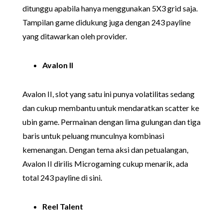
ditunggu apabila hanya menggunakan 5X3 grid saja.
Tampilan game didukung juga dengan 243 payline
yang ditawarkan oleh provider.
Avalon II
Avalon II, slot yang satu ini punya volatilitas sedang
dan cukup membantu untuk mendaratkan scatter ke
ubin game. Permainan dengan lima gulungan dan tiga
baris untuk peluang munculnya kombinasi
kemenangan. Dengan tema aksi dan petualangan,
Avalon II dirilis Microgaming cukup menarik, ada
total 243 payline di sini.
Reel Talent