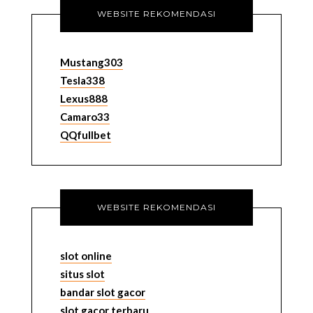
WEBSITE REKOMENDASI
Mustang303
Tesla338
Lexus888
Camaro33
QQfullbet
WEBSITE REKOMENDASI
slot online
situs slot
bandar slot gacor
slot gacor terbaru