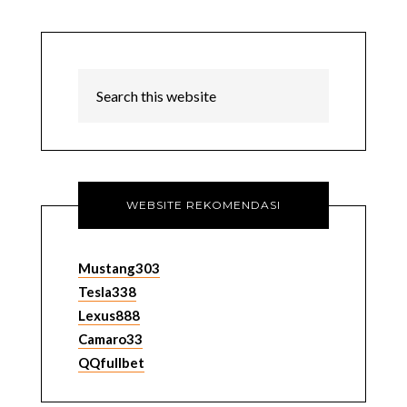
WEBSITE REKOMENDASI
Mustang303
Tesla338
Lexus888
Camaro33
QQfullbet