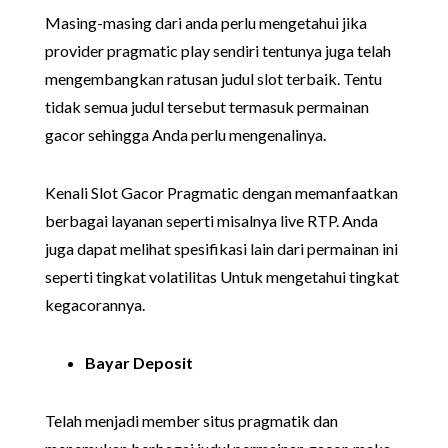
Masing-masing dari anda perlu mengetahui jika
provider pragmatic play sendiri tentunya juga telah
mengembangkan ratusan judul slot terbaik. Tentu
tidak semua judul tersebut termasuk permainan
gacor sehingga Anda perlu mengenalinya.
Kenali Slot Gacor Pragmatic dengan memanfaatkan
berbagai layanan seperti misalnya live RTP. Anda
juga dapat melihat spesifikasi lain dari permainan ini
seperti tingkat volatilitas Untuk mengetahui tingkat
kegacorannya.
Bayar Deposit
Telah menjadi member situs pragmatik dan