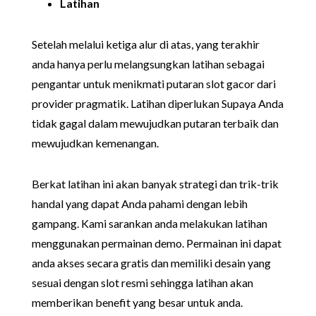
Latihan
Setelah melalui ketiga alur di atas, yang terakhir
anda hanya perlu melangsungkan latihan sebagai
pengantar untuk menikmati putaran slot gacor dari
provider pragmatik. Latihan diperlukan Supaya Anda
tidak gagal dalam mewujudkan putaran terbaik dan
mewujudkan kemenangan.
Berkat latihan ini akan banyak strategi dan trik-trik
handal yang dapat Anda pahami dengan lebih
gampang. Kami sarankan anda melakukan latihan
menggunakan permainan demo. Permainan ini dapat
anda akses secara gratis dan memiliki desain yang
sesuai dengan slot resmi sehingga latihan akan
memberikan benefit yang besar untuk anda.