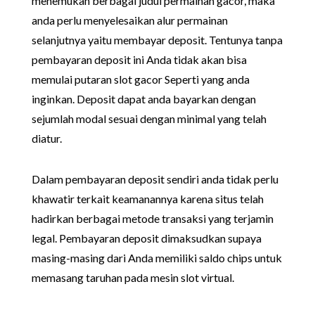
menemukan berbagai judul permainan gacor, maka
anda perlu menyelesaikan alur permainan
selanjutnya yaitu membayar deposit. Tentunya tanpa
pembayaran deposit ini Anda tidak akan bisa
memulai putaran slot gacor Seperti yang anda
inginkan. Deposit dapat anda bayarkan dengan
sejumlah modal sesuai dengan minimal yang telah
diatur.
Dalam pembayaran deposit sendiri anda tidak perlu
khawatir terkait keamanannya karena situs telah
hadirkan berbagai metode transaksi yang terjamin
legal. Pembayaran deposit dimaksudkan supaya
masing-masing dari Anda memiliki saldo chips untuk
memasang taruhan pada mesin slot virtual.