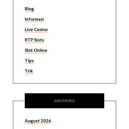
Blog
Informasi
Live Casino
RTP Slots
Slot Online
Tips
Trik
ARCHIVES
August 2026