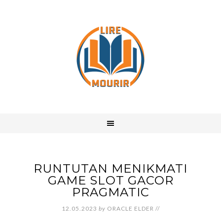
RUNTUTAN MENIKMATI
GAME SLOT GACOR
PRAGMATIC
12.05.2023
by
ORACLE ELDER
//