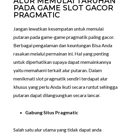
ALUR MEMULAI TARUHAN
PADA GAME SLOT GACOR
PRAGMATIC
Jangan lewatkan kesempatan untuk memulai
putaran pada game-game pragmatik paling gacor.
Berbagai pengalaman dan keuntungan Bisa Anda
rasakan melalui permainan ini. Hal yang penting
untuk diperhatikan supaya dapat memainkannya
yaitu memahami terkait alur putaran. Dalam
menikmati slot pragmatik sendiri terdapat alur
khusus yang perlu Anda ikuti secara runtut sehingga
putaran dapat dilangsungkan secara lancar.
Gabung Situs Pragmatic
Salah satu alur utama yang tidak dapat anda