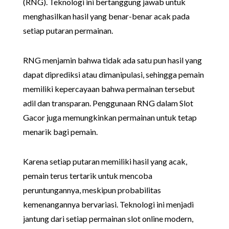
(RNG). Teknologi ini bertanggung jawab untuk
menghasilkan hasil yang benar-benar acak pada
setiap putaran permainan.
RNG menjamin bahwa tidak ada satu pun hasil yang
dapat diprediksi atau dimanipulasi, sehingga pemain
memiliki kepercayaan bahwa permainan tersebut
adil dan transparan. Penggunaan RNG dalam Slot
Gacor juga memungkinkan permainan untuk tetap
menarik bagi pemain.
Karena setiap putaran memiliki hasil yang acak,
pemain terus tertarik untuk mencoba
peruntungannya, meskipun probabilitas
kemenangannya bervariasi. Teknologi ini menjadi
jantung dari setiap permainan slot online modern,