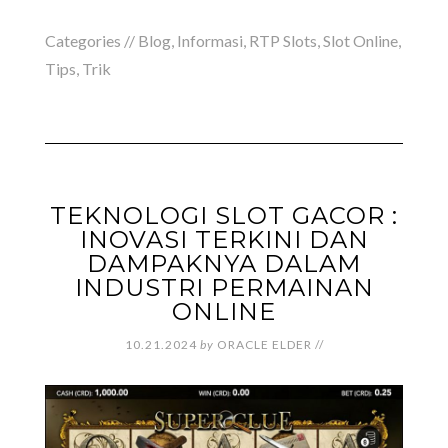
Categories //
Blog
,
Informasi
,
RTP Slots
,
Slot Online
,
Tips
,
Trik
TEKNOLOGI SLOT GACOR :
INOVASI TERKINI DAN
DAMPAKNYA DALAM
INDUSTRI PERMAINAN
ONLINE
10.21.2024
by
ORACLE ELDER
//