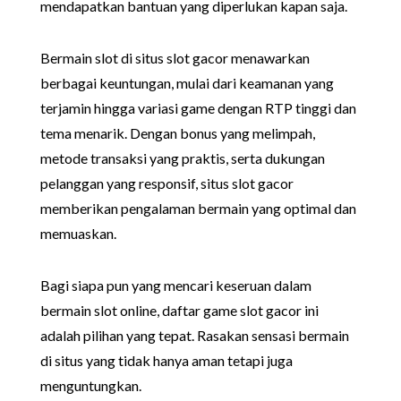
mendapatkan bantuan yang diperlukan kapan saja.
Bermain slot di situs slot gacor menawarkan
berbagai keuntungan, mulai dari keamanan yang
terjamin hingga variasi game dengan RTP tinggi dan
tema menarik. Dengan bonus yang melimpah,
metode transaksi yang praktis, serta dukungan
pelanggan yang responsif, situs slot gacor
memberikan pengalaman bermain yang optimal dan
memuaskan.
Bagi siapa pun yang mencari keseruan dalam
bermain slot online, daftar game slot gacor ini
adalah pilihan yang tepat. Rasakan sensasi bermain
di situs yang tidak hanya aman tetapi juga
menguntungkan.