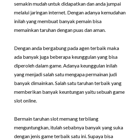
semakin mudah untuk didapatkan dan anda jumpai
melalui jaringan internet.
Dengan adanya kemudahan
inilah yang membuat banyak pemain bisa
memainkan taruhan dengan puas dan aman.
Dengan anda bergabung pada agen terbaik maka
ada banyak juga beberapa keunggulan yang bisa
diperoleh dalam game.
Adanya keunggulan inilah
yang menjadi salah satu mengapa permainan judi
banyak dimainkan. Salah satu taruhan terbaik yang
memberikan banyak keuntungan yaitu sebuah game
slot online.
Bermain taruhan slot memang terbilang
menguntungkan, itulah sebabnya banyak yang suka
dengan jenis game terbaik satu ini. Supaya bisa