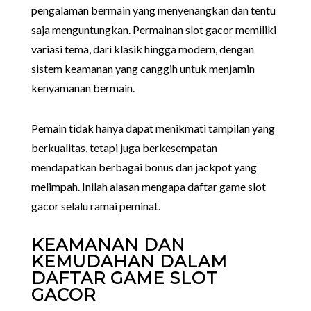
pengalaman bermain yang menyenangkan dan tentu
saja menguntungkan. Permainan slot gacor memiliki
variasi tema, dari klasik hingga modern, dengan
sistem keamanan yang canggih untuk menjamin
kenyamanan bermain.
Pemain tidak hanya dapat menikmati tampilan yang
berkualitas, tetapi juga berkesempatan
mendapatkan berbagai bonus dan jackpot yang
melimpah. Inilah alasan mengapa daftar game slot
gacor selalu ramai peminat.
KEAMANAN DAN
KEMUDAHAN DALAM
DAFTAR GAME SLOT
GACOR