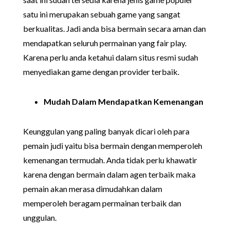
satu ini merupakan sebuah game yang sangat
berkualitas.
Jadi anda bisa bermain secara aman dan
mendapatkan seluruh permainan yang fair play.
Karena perlu anda ketahui dalam situs resmi sudah
menyediakan game dengan provider terbaik.
Mudah Dalam Mendapatkan Kemenangan
Keunggulan yang paling banyak dicari oleh para
pemain judi yaitu bisa bermain dengan memperoleh
kemenangan termudah.
Anda tidak perlu khawatir
karena dengan bermain dalam agen terbaik maka
pemain akan merasa dimudahkan dalam
memperoleh beragam permainan terbaik dan
unggulan.