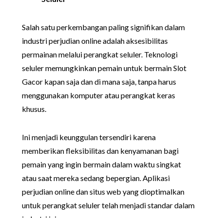
Salah satu perkembangan paling signifikan dalam
industri perjudian online adalah aksesibilitas
permainan melalui perangkat seluler. Teknologi
seluler memungkinkan pemain untuk bermain Slot
Gacor kapan saja dan di mana saja, tanpa harus
menggunakan komputer atau perangkat keras
khusus.
Ini menjadi keunggulan tersendiri karena
memberikan fleksibilitas dan kenyamanan bagi
pemain yang ingin bermain dalam waktu singkat
atau saat mereka sedang bepergian. Aplikasi
perjudian online dan situs web yang dioptimalkan
untuk perangkat seluler telah menjadi standar dalam