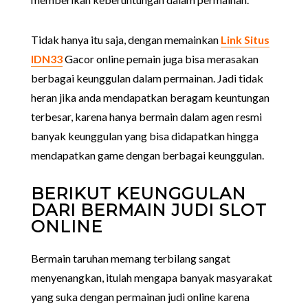
Tidak hanya itu saja, dengan memainkan
Link Situs
IDN33
Gacor online pemain juga bisa merasakan
berbagai keunggulan dalam permainan. Jadi tidak
heran jika anda mendapatkan beragam keuntungan
terbesar, karena hanya bermain dalam agen resmi
banyak keunggulan yang bisa didapatkan hingga
mendapatkan game dengan berbagai keunggulan.
BERIKUT KEUNGGULAN
DARI BERMAIN JUDI SLOT
ONLINE
Bermain taruhan memang terbilang sangat
menyenangkan, itulah mengapa banyak masyarakat
yang suka dengan permainan judi online karena