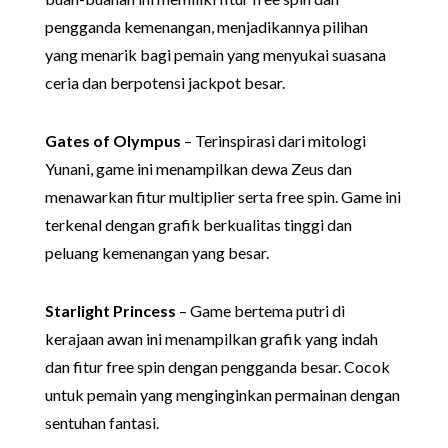
pengganda kemenangan, menjadikannya pilihan
yang menarik bagi pemain yang menyukai suasana
ceria dan berpotensi jackpot besar.
Gates of Olympus
– Terinspirasi dari mitologi
Yunani, game ini menampilkan dewa Zeus dan
menawarkan fitur multiplier serta free spin. Game ini
terkenal dengan grafik berkualitas tinggi dan
peluang kemenangan yang besar.
Starlight Princess
– Game bertema putri di
kerajaan awan ini menampilkan grafik yang indah
dan fitur free spin dengan pengganda besar. Cocok
untuk pemain yang menginginkan permainan dengan
sentuhan fantasi.