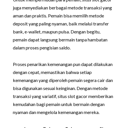
juga menyediakan berbagai metode transaksi yang
aman dan praktis. Pemain bisa memilih metode
deposit yang paling nyaman, baik melalui transfer
bank, e-wallet, maupun pulsa. Dengan begitu,
pemain dapat langsung bermain tanpa hambatan
dalam proses pengisian saldo.
Proses penarikan kemenangan pun dapat dilakukan
dengan cepat, memastikan bahwa setiap
kemenangan yang diperoleh pemain segera cair dan
bisa digunakan sesuai keinginan. Dengan metode
transaksi yang variatif, situs slot gacor memberikan
kemudahan bagi pemain untuk bermain dengan
nyaman dan mengelola kemenangan mereka.