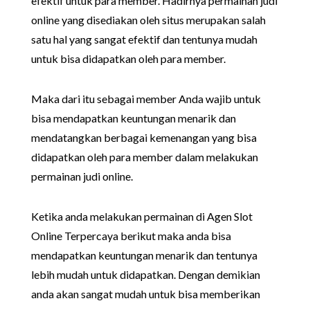
efektif untuk para member. Hadirnya permainan judi
online yang disediakan oleh situs merupakan salah
satu hal yang sangat efektif dan tentunya mudah
untuk bisa didapatkan oleh para member.
Maka dari itu sebagai member Anda wajib untuk
bisa mendapatkan keuntungan menarik dan
mendatangkan berbagai kemenangan yang bisa
didapatkan oleh para member dalam melakukan
permainan judi online.
Ketika anda melakukan permainan di Agen Slot
Online Terpercaya berikut maka anda bisa
mendapatkan keuntungan menarik dan tentunya
lebih mudah untuk didapatkan. Dengan demikian
anda akan sangat mudah untuk bisa memberikan