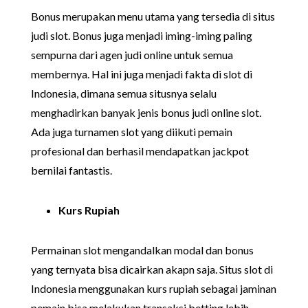
Bonus merupakan menu utama yang tersedia di situs
judi slot. Bonus juga menjadi iming-iming paling
sempurna dari agen judi online untuk semua
membernya. Hal ini juga menjadi fakta di slot di
Indonesia, dimana semua situsnya selalu
menghadirkan banyak jenis bonus judi online slot.
Ada juga turnamen slot yang diikuti pemain
profesional dan berhasil mendapatkan jackpot
bernilai fantastis.
Kurs Rupiah
Permainan slot mengandalkan modal dan bonus
yang ternyata bisa dicairkan akapn saja. Situs slot di
Indonesia menggunakan kurs rupiah sebagai jaminan
pemain bisa melakukan transaksi betting lebih