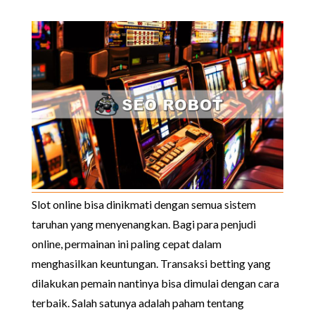
Slot online bisa dinikmati dengan semua sistem
taruhan yang menyenangkan. Bagi para penjudi
online, permainan ini paling cepat dalam
menghasilkan keuntungan. Transaksi betting yang
dilakukan pemain nantinya bisa dimulai dengan cara
terbaik. Salah satunya adalah paham tentang