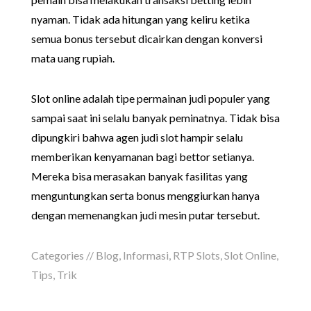
nyaman. Tidak ada hitungan yang keliru ketika
semua bonus tersebut dicairkan dengan konversi
mata uang rupiah.
Slot online adalah tipe permainan judi populer yang
sampai saat ini selalu banyak peminatnya. Tidak bisa
dipungkiri bahwa agen judi slot hampir selalu
memberikan kenyamanan bagi bettor setianya.
Mereka bisa merasakan banyak fasilitas yang
menguntungkan serta bonus menggiurkan hanya
dengan memenangkan judi mesin putar tersebut.
Categories //
Blog
,
Informasi
,
RTP Slots
,
Slot Online
,
Tips
,
Trik