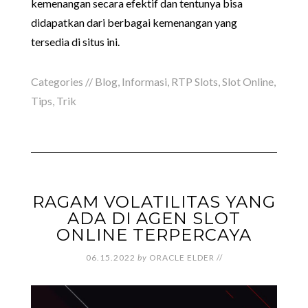
kemenangan secara efektif dan tentunya bisa
didapatkan dari berbagai kemenangan yang
tersedia di situs ini.
Categories //
Blog
,
Informasi
,
RTP Slots
,
Slot Online
,
Tips
,
Trik
RAGAM VOLATILITAS YANG
ADA DI AGEN SLOT
ONLINE TERPERCAYA
06.15.2022
by
ORACLE ELDER
//