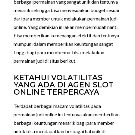
berbagai permainan yang sangat unik dan tentunya
menarik sehingga bisa menyesuaikan budget sesuai
dari para member untuk melakukan permainan judi
online. Yang demikian ini akan mempermudah nanti
bisa memberikan kemenangan efektif dan tentunya
mumpuni dalam memberikan keuntungan sangat
tinggi bagi para membentur bisa melakukan
permainan judi di situs berikut.
KETAHUI VOLATILITAS
YANG ADA DI AGEN SLOT
ONLINE TERPERCAYA
Terdapat berbagai macam volatilitas pada
permainan judi online ini tentunya akan memberikan
berbagai keuntungan menarik bagi para member
untuk bisa mendapatkan berbagai hal unik di