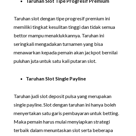
Taruhan Slot Tipe Progresif Premium
Taruhan slot dengan tipe progresif premium ini
memiliki tingkat kesulitan tinggi dan tidak semua
bettor mampu menaklukkannya. Taruhan ini
seringkali mengadakan turnamen yang bisa
menawarkan kepada pemain akan jackpot bernilai
puluhan juta untuk satu kali putaran slot.
Taruhan Slot Single Payline
Taruhan judi slot deposit pulsa yang merupakan
single payline. Slot dengan taruhan ini hanya boleh
menyertakan satu garis pembayaran untuk betting.
Maka pemain harus mulai menyiapkan strategi
terbaik dalam menuntaskan slot serta beberapa