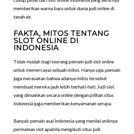
memberikan warna baru untuk dunia judi online di
tanah air.
FAKTA, MITOS TENTANG
SLOT ONLINE DI
INDONESIA
Tidak mudah bagi seorang pemain judi slot online
untuk memercayai sebuah mitos. Hanya saja, pemain
juga merasakan bahwa adanya mitos tersebut
membuat mereka jauh lebih berhati-hati. Judi slot
yang dimainkan secara online dengan pilihan situs
Indonesia juga memberikan kenyamanan serupa.
Banyak pemain asal Indonesia yang menilai uniknya
permainan slot apabila mengikuti situs judi