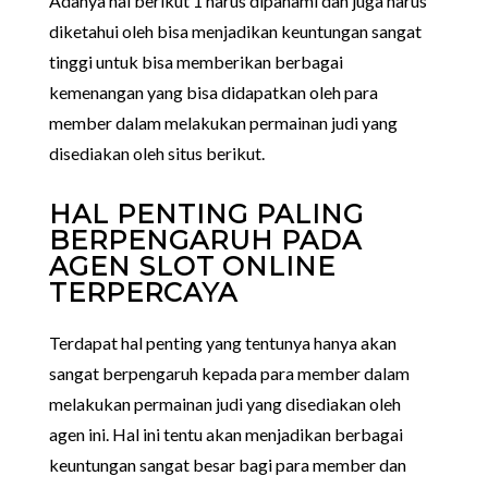
Adanya hal berikut 1 harus dipahami dan juga harus
diketahui oleh bisa menjadikan keuntungan sangat
tinggi untuk bisa memberikan berbagai
kemenangan yang bisa didapatkan oleh para
member dalam melakukan permainan judi yang
disediakan oleh situs berikut.
HAL PENTING PALING
BERPENGARUH PADA
AGEN SLOT ONLINE
TERPERCAYA
Terdapat hal penting yang tentunya hanya akan
sangat berpengaruh kepada para member dalam
melakukan permainan judi yang disediakan oleh
agen ini. Hal ini tentu akan menjadikan berbagai
keuntungan sangat besar bagi para member dan