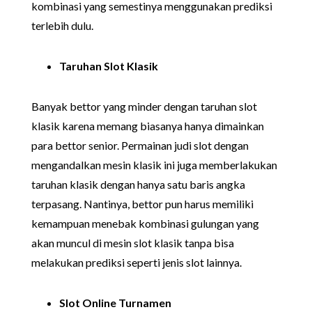
kombinasi yang semestinya menggunakan prediksi
terlebih dulu.
Taruhan Slot Klasik
Banyak bettor yang minder dengan taruhan slot
klasik karena memang biasanya hanya dimainkan
para bettor senior. Permainan judi slot dengan
mengandalkan mesin klasik ini juga memberlakukan
taruhan klasik dengan hanya satu baris angka
terpasang. Nantinya, bettor pun harus memiliki
kemampuan menebak kombinasi gulungan yang
akan muncul di mesin slot klasik tanpa bisa
melakukan prediksi seperti jenis slot lainnya.
Slot Online Turnamen