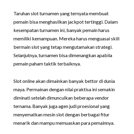
Taruhan slot turnamen yang ternyata membuat
pemain bisa menghasilkan jackpot tertinggi. Dalam
kesempatan turnamen ini, banyak pemain harus
memiliki kemampuan. Mereka harus menguasai skill
bermain slot yang tetap mengutamakan strategi.
Selanjutnya, turnamen bisa dimenangkan apabila
pemain paham taktik terbaiknya.
Slot online akan dimainkan banyak bettor di dunia
maya. Permainan dengan nilai praktisa ini semakin
diminati setelah dimunculkan beberapa vendor
ternama. Banyak juga agen judi proesional yang
menyematkan mesin slot dengan berbagai fitur
menarik dan mampu memuaskan para pemainnya.