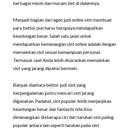
berbagai mesin dan macam bet di dalamnya.
Menjadi bagian dari agen judi online slot membuat
para bettor pun harus berupaya mendapatkan
keuntungan besar. Salah satu jalan untuk
mendapatkan kemenangan slot online adalah dengan
memainkan slot sesuai kemampuan personal.
Termasuk saat Anda lebih disarankan memainkan
slot yang jarang dipakai bermain.
Banyak diantara bettor judi slot yang
berpengalaman justru mencari slot jarang
digunakan. Padahal, slot populer lebih menjanjikan
keuntungan besar dan fantastis bila bisa
dimenangkan. Beberapa ciri dari taruhan slot paling
populer antara lain seperti taruhan pada slot