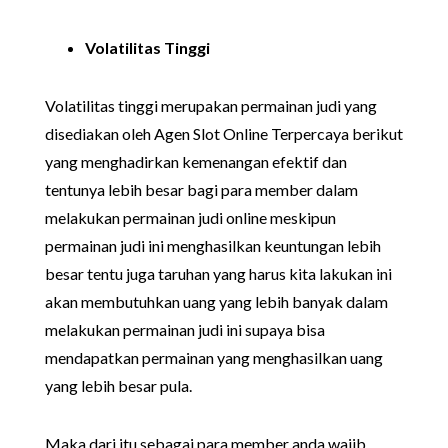
Volatilitas Tinggi
Volatilitas tinggi merupakan permainan judi yang
disediakan oleh Agen Slot Online Terpercaya berikut
yang menghadirkan kemenangan efektif dan
tentunya lebih besar bagi para member dalam
melakukan permainan judi online meskipun
permainan judi ini menghasilkan keuntungan lebih
besar tentu juga taruhan yang harus kita lakukan ini
akan membutuhkan uang yang lebih banyak dalam
melakukan permainan judi ini supaya bisa
mendapatkan permainan yang menghasilkan uang
yang lebih besar pula.
Maka dari itu sebagai para member anda wajib