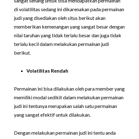
sangat senang untuk bisa mendapatkan permainan
di volatilitas sedang ini dikarenakan pada permainan
judi yang disediakan oleh situs berikut akan
memberikan kemenangan yang sangat besar dengan
nilai taruhan yang tidak terlalu besar dan juga tidak
terlalu kecil dalam melakukan permainan judi
berikut.
Volatilitas Rendah
Permainan ini bisa dilakukan oleh para member yang
memiliki modal sedikit dalam melakukan permainan
judi ini tentunya merupakan salah satu permainan
yang sangat efektif untuk dilakukan.
Dengan melakukan permainan judi ini tentu anda