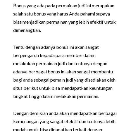
Bonus yang ada pada permainan judi ini merupakan
salah satu bonus yang harus Anda pahami supaya
bisa menjadikan permainan yang lebih efektif untuk
dimenangkan.
Tentu dengan adanya bonus ini akan sangat
berpengaruh kepada para member dalam
melakukan permainan judi dan tentunya dengan
adanya berbagai bonus ini akan sangat membantu
bagi anda sebagai pemain judi yang disediakan oleh
situs berikut untuk bisa mendapatkan keuntungan
tingkat tinggi dalam melakukan permainan.
Dengan demikian anda akan mendapatkan berbagai
kemenangan yang sangat efektif dan tentunya lebih
mudah untuk bisa didapatkan terkait dengan