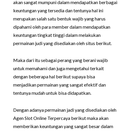
akan sangat mumpuni dalam mendapatkan berbagai
keuntungan yang tersedia dan tentunya hal ini
merupakan salah satu bentuk wajib yang harus
dipahami oleh para member dalam mendapatkan
keuntungan tingkat tinggi dalam melakukan
permainan judi yang disediakan oleh situs berikut.
Maka dari itu sebagai perang yang berani wajib
untuk memahami dan juga mengetahui terkait
dengan beberapa hal berikut supaya bisa
menjadikan permainan yang sangat efektif dan
tentunya mudah untuk bisa didapatkan.
Dengan adanya permainan jadi yang disediakan oleh
Agen Slot Online Terpercaya berikut maka akan
memberikan keuntungan yang sangat besar dalam