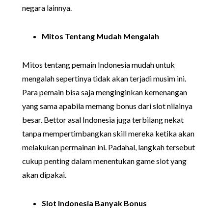
negara lainnya.
Mitos Tentang Mudah Mengalah
Mitos tentang pemain Indonesia mudah untuk
mengalah sepertinya tidak akan terjadi musim ini.
Para pemain bisa saja menginginkan kemenangan
yang sama apabila memang bonus dari slot nilainya
besar. Bettor asal Indonesia juga terbilang nekat
tanpa mempertimbangkan skill mereka ketika akan
melakukan permainan ini. Padahal, langkah tersebut
cukup penting dalam menentukan game slot yang
akan dipakai.
Slot Indonesia Banyak Bonus