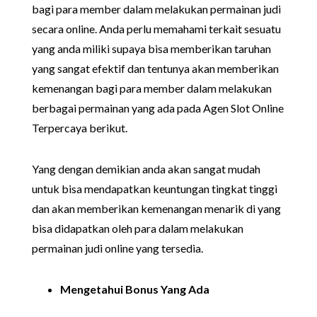
bagi para member dalam melakukan permainan judi
secara online. Anda perlu memahami terkait sesuatu
yang anda miliki supaya bisa memberikan taruhan
yang sangat efektif dan tentunya akan memberikan
kemenangan bagi para member dalam melakukan
berbagai permainan yang ada pada Agen Slot Online
Terpercaya berikut.
Yang dengan demikian anda akan sangat mudah
untuk bisa mendapatkan keuntungan tingkat tinggi
dan akan memberikan kemenangan menarik di yang
bisa didapatkan oleh para dalam melakukan
permainan judi online yang tersedia.
Mengetahui Bonus Yang Ada